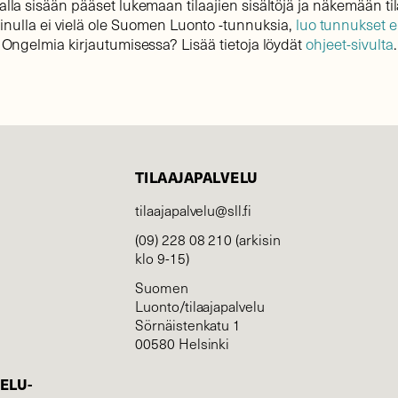
lla sisään pääset lukemaan tilaajien sisältöjä ja näkemään til
sinulla ei vielä ole Suomen Luonto -tunnuksia,
luo tunnukset 
Ongelmia kirjautumisessa? Lisää tietoja löydät
ohjeet-sivulta
.
TILAAJAPALVELU
tilaajapalvelu@sll.fi
(09) 228 08 210 (arkisin
klo 9-15)
Suomen
Luonto/tilaajapalvelu
Sörnäistenkatu 1
00580 Helsinki
ELU­