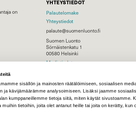
YHTEYSTIEDOT
ntaja on
Palautelomake
Yhteystiedot
palaute@suomenluonto.fi
Suomen Luonto
Sörnäistenkatu 1
00580 Helsinki
Mediatiedot
Tietosuojaseloste
teitä
mamme sisällön ja mainosten räätälöimiseen, sosiaalisen medi
n ja kävijämäärämme analysoimiseen. Lisäksi jaamme sosiaali
KIRJAUDU
-alan kumppaneillemme tietoja siitä, miten käytät sivustoamme
 muihin tietoihin, joita olet antanut heille tai joita on kerätty, kun 