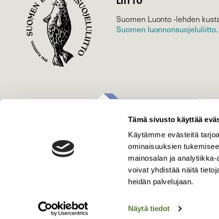
LIITTO
Suomen Luonto -lehden kusta
Suomen luonnonsuojelu­liitto
.
Tämä sivusto käyttää eväs
Käytämme evästeitä tarjoa
ominaisuuksien tukemisee
mainosalan ja analytiikka
voivat yhdistää näitä tietoja
heidän palvelujaan.
Näytä tiedot