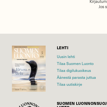
Kirjautuma
Jos 
LEHTI
Uusin lehti
Tilaa Suomen Luonto
Tilaa digilukuoikeus
Äänestä parasta juttua
Tilaa uutiskirje
SUOMEN LUONNON­SUOJ