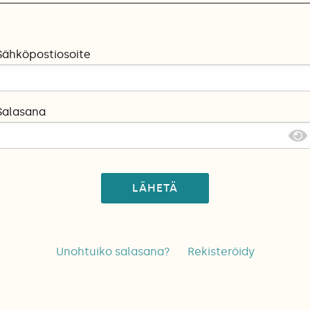
Sähköpostiosoite
Salasana
LÄHETÄ
Unohtuiko salasana?
Rekisteröidy