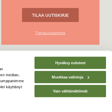
Tietosuojaseloste
Hyväksy evästeet
an
sen median,
Muokkaa valintoja
. Kumppanimme
olet käyttänyt
Vain välttämättömät