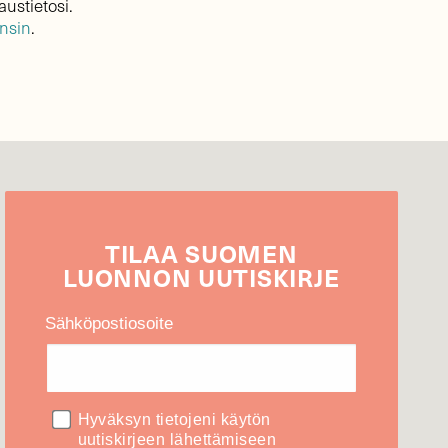
austietosi.
ensin
.
TILAA
SUOMEN
LUONNON
UUTIS­KIRJE
Sähköpostiosoite
Hyväksyn tietojeni käytön
uutiskirjeen lähettämiseen