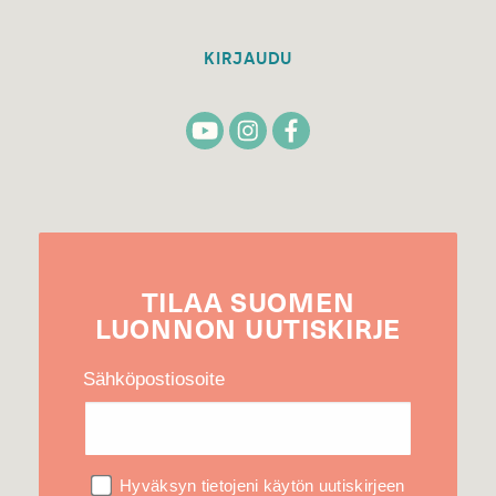
KIRJAUDU
TILAA
SUOMEN
LUONNON
UUTIS­KIRJE
Sähköpostiosoite
Hyväksyn tietojeni käytön uutiskirjeen