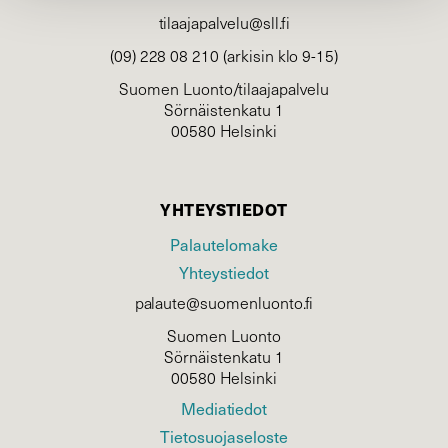
tilaajapalvelu@sll.fi
(09) 228 08 210 (arkisin klo 9-15)
Suomen Luonto/tilaajapalvelu
Sörnäistenkatu 1
00580 Helsinki
YHTEYSTIEDOT
Palautelomake
Yhteystiedot
palaute@suomenluonto.fi
Suomen Luonto
Sörnäistenkatu 1
00580 Helsinki
Mediatiedot
Tietosuojaseloste