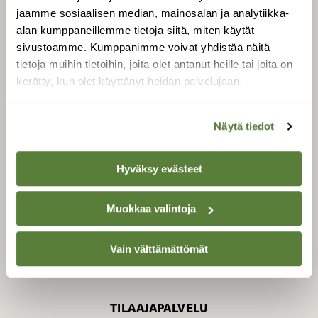
jaamme sosiaalisen median, mainosalan ja analytiikka-
alan kumppaneillemme tietoja siitä, miten käytät
sivustoamme. Kumppanimme voivat yhdistää näitä
SUOMEN LUONNON­
SUOJELU­LIITTO
tietoja muihin tietoihin, joita olet antanut heille tai joita on
kerätty, kun olet käyttänyt heidän palvelujaan.
Suomen Luonto -lehden
Suomen
kustantaja on
luonnonsuojelu­liitto
.
Näytä tiedot
Hyväksy evästeet
Muokkaa valintoja
Vain välttämättömät
TILAAJAPALVELU