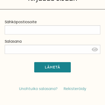
Sähköpostiosoite
Salasana
LÄHETÄ
Unohtuiko salasana?
Rekisteröidy