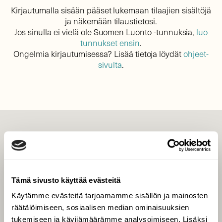
Kirjautumalla sisään pääset lukemaan tilaajien sisältöjä
ja näkemään tilaustietosi.
Jos sinulla ei vielä ole Suomen Luonto -tunnuksia,
luo
tunnukset ensin
.
Ongelmia kirjautumisessa? Lisää tietoja löydät
ohjeet-
sivulta
.
LEHTI
Uusin lehti
Tilaa Suomen Luonto
Tämä sivusto käyttää evästeitä
Tilaa digilukuoikeus
Käytämme evästeitä tarjoamamme sisällön ja mainosten
Äänestä parasta juttua
räätälöimiseen, sosiaalisen median ominaisuuksien
Tilaa uutiskirje
tukemiseen ja kävijämäärämme analysoimiseen. Lisäksi