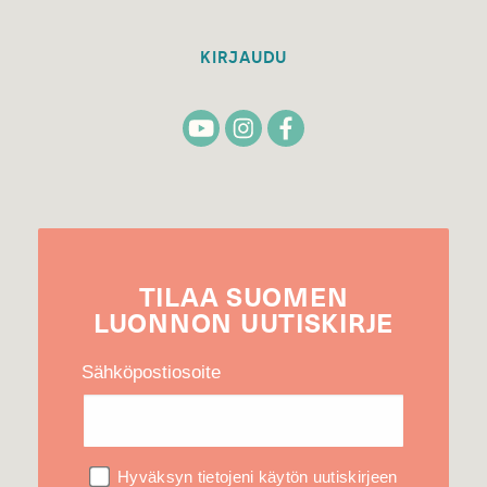
KIRJAUDU
TILAA
SUOMEN
LUONNON
UUTIS­KIRJE
Sähköpostiosoite
Hyväksyn tietojeni käytön uutiskirjeen