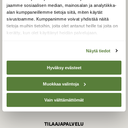
jaamme sosiaalisen median, mainosalan ja analytiikka-
alan kumppaneillemme tietoja siitä, miten käytät
sivustoamme. Kumppanimme voivat yhdistää näitä
SUOMEN LUONNON­
SUOJELU­LIITTO
tietoja muihin tietoihin, joita olet antanut heille tai joita on
kerätty, kun olet käyttänyt heidän palvelujaan.
Suomen Luonto -lehden
kustantaja on
Suomen
luonnonsuojelu­liitto
.
Näytä tiedot
Hyväksy evästeet
Muokkaa valintoja
Vain välttämättömät
TILAAJAPALVELU