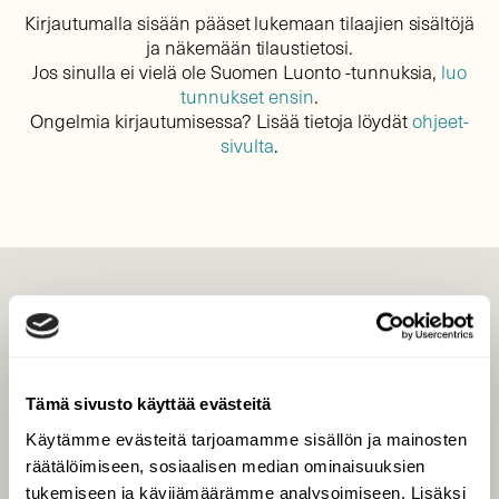
Kirjautumalla sisään pääset lukemaan tilaajien sisältöjä
ja näkemään tilaustietosi.
Jos sinulla ei vielä ole Suomen Luonto -tunnuksia,
luo
tunnukset ensin
.
Ongelmia kirjautumisessa? Lisää tietoja löydät
ohjeet-
sivulta
.
LEHTI
Uusin lehti
Tilaa Suomen Luonto
Tämä sivusto käyttää evästeitä
Tilaa digilukuoikeus
Käytämme evästeitä tarjoamamme sisällön ja mainosten
Äänestä parasta juttua
räätälöimiseen, sosiaalisen median ominaisuuksien
Tilaa uutiskirje
tukemiseen ja kävijämäärämme analysoimiseen. Lisäksi