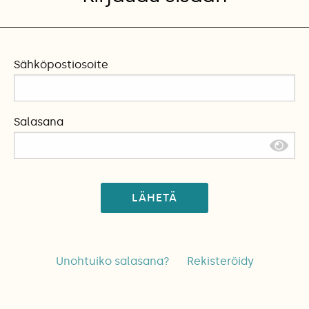
Sähköpostiosoite
Salasana
LÄHETÄ
Unohtuiko salasana?
Rekisteröidy