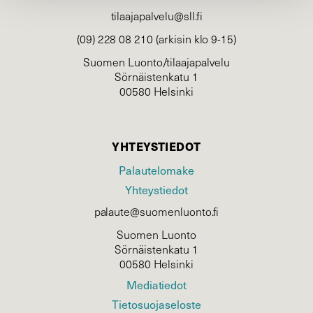
tilaajapalvelu@sll.fi
(09) 228 08 210 (arkisin klo 9-15)
Suomen Luonto/tilaajapalvelu
Sörnäistenkatu 1
00580 Helsinki
YHTEYSTIEDOT
Palautelomake
Yhteystiedot
palaute@suomenluonto.fi
Suomen Luonto
Sörnäistenkatu 1
00580 Helsinki
Mediatiedot
Tietosuojaseloste