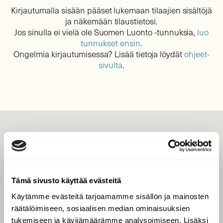
Kirjautumalla sisään pääset lukemaan tilaajien sisältöjä
ja näkemään tilaustietosi.
Jos sinulla ei vielä ole Suomen Luonto -tunnuksia,
luo
tunnukset ensin
.
Ongelmia kirjautumisessa? Lisää tietoja löydät
ohjeet-
sivulta
.
LEHTI
Uusin lehti
Tilaa Suomen Luonto
Tämä sivusto käyttää evästeitä
Tilaa digilukuoikeus
Käytämme evästeitä tarjoamamme sisällön ja mainosten
Äänestä parasta juttua
räätälöimiseen, sosiaalisen median ominaisuuksien
Tilaa uutiskirje
tukemiseen ja kävijämäärämme analysoimiseen. Lisäksi