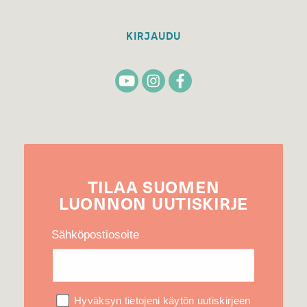
KIRJAUDU
TILAA
SUOMEN
LUONNON
UUTIS­KIRJE
Sähköpostiosoite
Hyväksyn tietojeni käytön uutiskirjeen