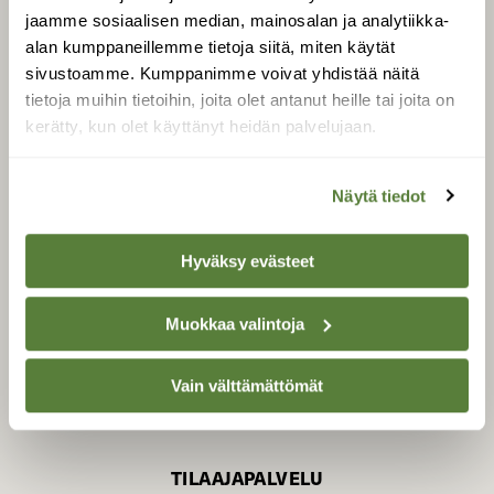
jaamme sosiaalisen median, mainosalan ja analytiikka-
alan kumppaneillemme tietoja siitä, miten käytät
sivustoamme. Kumppanimme voivat yhdistää näitä
SUOMEN LUONNON­
SUOJELU­LIITTO
tietoja muihin tietoihin, joita olet antanut heille tai joita on
kerätty, kun olet käyttänyt heidän palvelujaan.
Suomen Luonto -lehden
Suomen
kustantaja on
luonnonsuojelu­liitto
.
Näytä tiedot
Hyväksy evästeet
Muokkaa valintoja
Vain välttämättömät
TILAAJAPALVELU