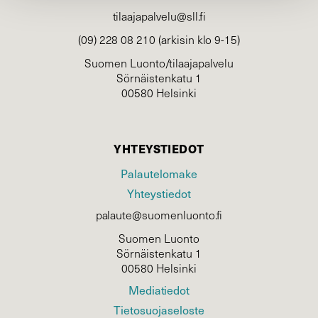
tilaajapalvelu@sll.fi
(09) 228 08 210 (arkisin klo 9-15)
Suomen Luonto/tilaajapalvelu
Sörnäistenkatu 1
00580 Helsinki
YHTEYSTIEDOT
Palautelomake
Yhteystiedot
palaute@suomenluonto.fi
Suomen Luonto
Sörnäistenkatu 1
00580 Helsinki
Mediatiedot
Tietosuojaseloste