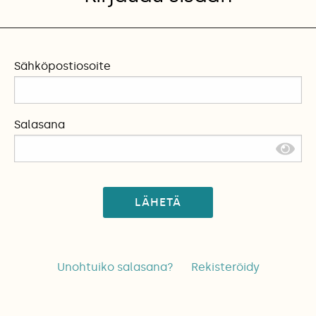
Sähköpostiosoite
Salasana
LÄHETÄ
Unohtuiko salasana?
Rekisteröidy