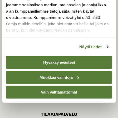
jaamme sosiaalisen median, mainosalan ja analytiikka-
alan kumppaneillemme tietoja siitä, miten käytät
sivustoamme. Kumppanimme voivat yhdistää näitä
SUOMEN LUONNON­
SUOJELU­LIITTO
tietoja muihin tietoihin, joita olet antanut heille tai joita on
kerätty, kun olet käyttänyt heidän palvelujaan.
Suomen Luonto -lehden
Suomen
kustantaja on
luonnonsuojelu­liitto
.
Näytä tiedot
Hyväksy evästeet
Muokkaa valintoja
Vain välttämättömät
TILAAJAPALVELU