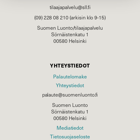
tilaajapalvelu@sll.fi
(09) 228 08 210 (arkisin klo 9-15)
Suomen Luonto/tilaajapalvelu
Sörnäistenkatu 1
00580 Helsinki
YHTEYSTIEDOT
Palautelomake
Yhteystiedot
palaute@suomenluonto.fi
Suomen Luonto
Sörnäistenkatu 1
00580 Helsinki
Mediatiedot
Tietosuojaseloste