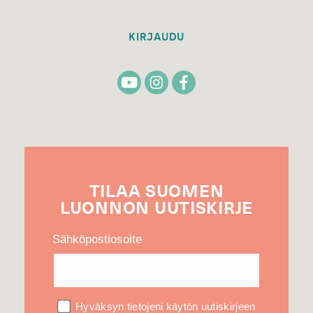
KIRJAUDU
TILAA
SUOMEN
LUONNON
UUTIS­KIRJE
Sähköpostiosoite
Hyväksyn tietojeni käytön uutiskirjeen