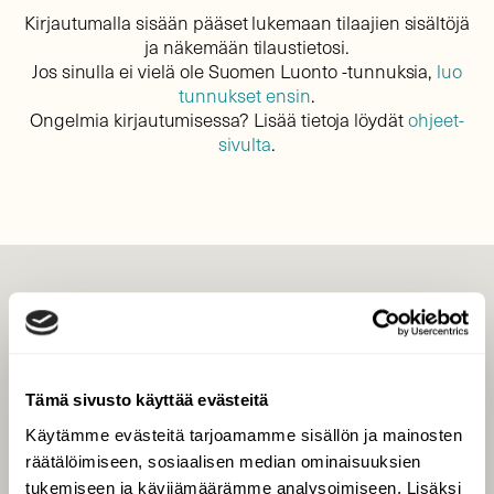
Kirjautumalla sisään pääset lukemaan tilaajien sisältöjä
ja näkemään tilaustietosi.
Jos sinulla ei vielä ole Suomen Luonto -tunnuksia,
luo
tunnukset ensin
.
Ongelmia kirjautumisessa? Lisää tietoja löydät
ohjeet-
sivulta
.
LEHTI
Uusin lehti
Tilaa Suomen Luonto
Tämä sivusto käyttää evästeitä
Tilaa digilukuoikeus
Käytämme evästeitä tarjoamamme sisällön ja mainosten
Äänestä parasta juttua
räätälöimiseen, sosiaalisen median ominaisuuksien
Tilaa uutiskirje
tukemiseen ja kävijämäärämme analysoimiseen. Lisäksi