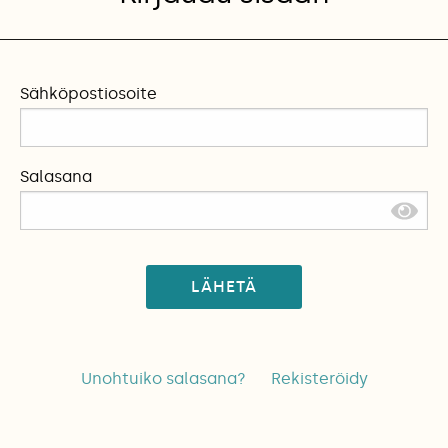
Sähköpostiosoite
Salasana
LÄHETÄ
Unohtuiko salasana?
Rekisteröidy