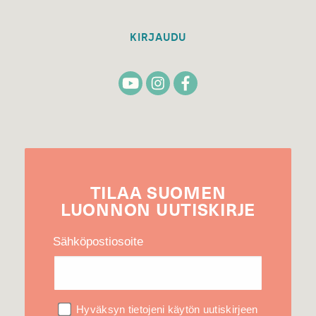
KIRJAUDU
TILAA
SUOMEN
LUONNON
UUTIS­KIRJE
Sähköpostiosoite
Hyväksyn tietojeni käytön uutiskirjeen