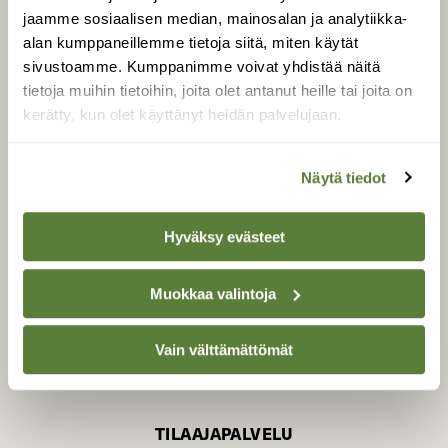
jaamme sosiaalisen median, mainosalan ja analytiikka-
alan kumppaneillemme tietoja siitä, miten käytät
sivustoamme. Kumppanimme voivat yhdistää näitä
SUOMEN LUONNON­
SUOJELU­LIITTO
tietoja muihin tietoihin, joita olet antanut heille tai joita on
kerätty, kun olet käyttänyt heidän palvelujaan.
Suomen Luonto -lehden
kustantaja on
Suomen
luonnonsuojelu­liitto
.
Näytä tiedot
Hyväksy evästeet
Muokkaa valintoja
Vain välttämättömät
TILAAJAPALVELU