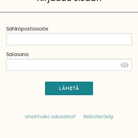
Sähköpostiosoite
Salasana
LÄHETÄ
Unohtuiko salasana?
Rekisteröidy