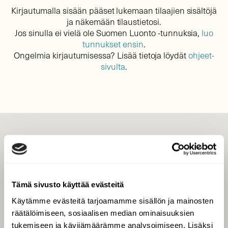
Kirjautumalla sisään pääset lukemaan tilaajien sisältöjä
ja näkemään tilaustietosi.
Jos sinulla ei vielä ole Suomen Luonto -tunnuksia,
luo
tunnukset ensin
.
Ongelmia kirjautumisessa? Lisää tietoja löydät
ohjeet-
sivulta
.
LEHTI
Uusin lehti
Tilaa Suomen Luonto
Tämä sivusto käyttää evästeitä
Tilaa digilukuoikeus
Käytämme evästeitä tarjoamamme sisällön ja mainosten
Äänestä parasta juttua
räätälöimiseen, sosiaalisen median ominaisuuksien
Tilaa uutiskirje
tukemiseen ja kävijämäärämme analysoimiseen. Lisäksi