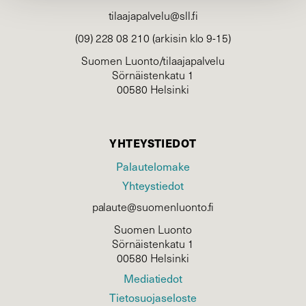
tilaajapalvelu@sll.fi
(09) 228 08 210 (arkisin klo 9-15)
Suomen Luonto/tilaajapalvelu
Sörnäistenkatu 1
00580 Helsinki
YHTEYSTIEDOT
Palautelomake
Yhteystiedot
palaute@suomenluonto.fi
Suomen Luonto
Sörnäistenkatu 1
00580 Helsinki
Mediatiedot
Tietosuojaseloste