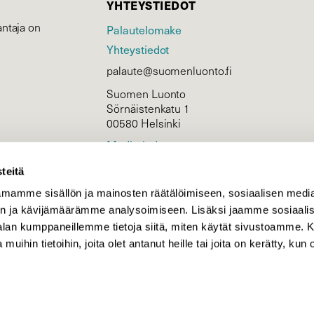
YHTEYSTIEDOT
ntaja on
Palautelomake
Yhteystiedot
palaute@suomenluonto.fi
Suomen Luonto
Sörnäistenkatu 1
00580 Helsinki
Mediatiedot
Tietosuojaseloste
teitä
mamme sisällön ja mainosten räätälöimiseen, sosiaalisen medi
n ja kävijämäärämme analysoimiseen. Lisäksi jaamme sosiaali
KIRJAUDU
-alan kumppaneillemme tietoja siitä, miten käytät sivustoamme
 muihin tietoihin, joita olet antanut heille tai joita on kerätty, kun 