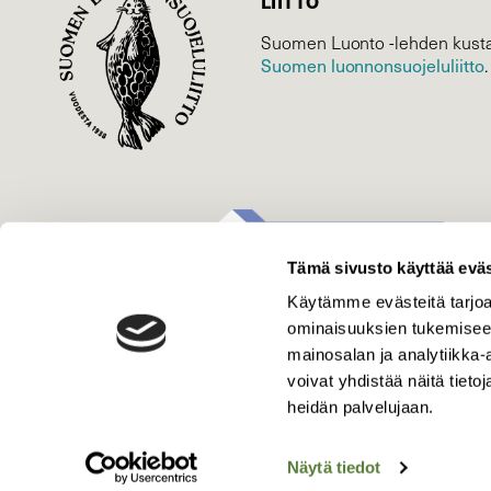
LIITTO
Suomen Luonto -lehden kusta
Suomen luonnonsuojelu­liitto
.
Tämä sivusto käyttää eväs
Käytämme evästeitä tarjoa
ominaisuuksien tukemisee
mainosalan ja analytiikka
voivat yhdistää näitä tietoja
heidän palvelujaan.
Näytä tiedot