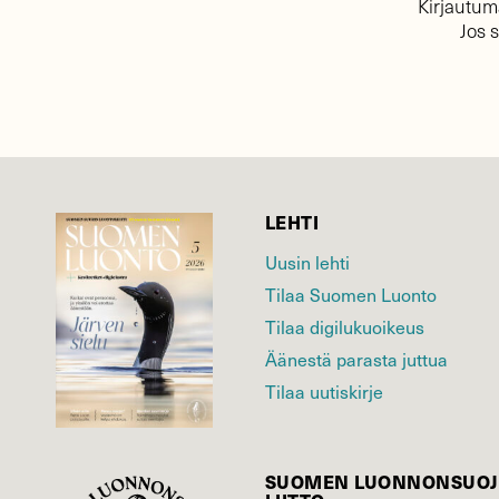
Kirjautuma
Jos 
LEHTI
Uusin lehti
Tilaa Suomen Luonto
Tilaa digilukuoikeus
Äänestä parasta juttua
Tilaa uutiskirje
SUOMEN LUONNON­SUOJ