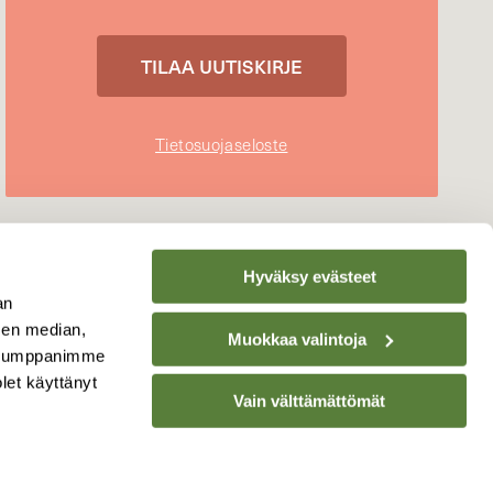
Tietosuojaseloste
Hyväksy evästeet
an
sen median,
Muokkaa valintoja
. Kumppanimme
olet käyttänyt
Vain välttämättömät