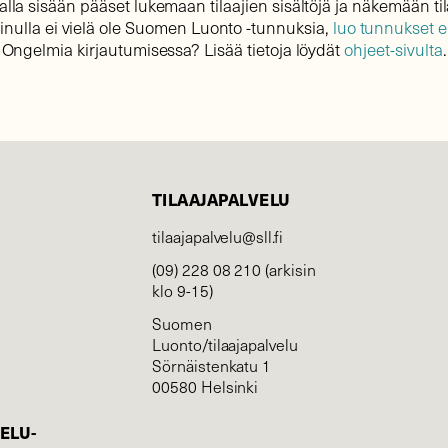
lla sisään pääset lukemaan tilaajien sisältöjä ja näkemään til
sinulla ei vielä ole Suomen Luonto -tunnuksia,
luo tunnukset 
Ongelmia kirjautumisessa? Lisää tietoja löydät
ohjeet-sivulta
.
TILAAJAPALVELU
tilaajapalvelu@sll.fi
(09) 228 08 210 (arkisin
klo 9-15)
Suomen
Luonto/tilaajapalvelu
Sörnäistenkatu 1
00580 Helsinki
ELU­