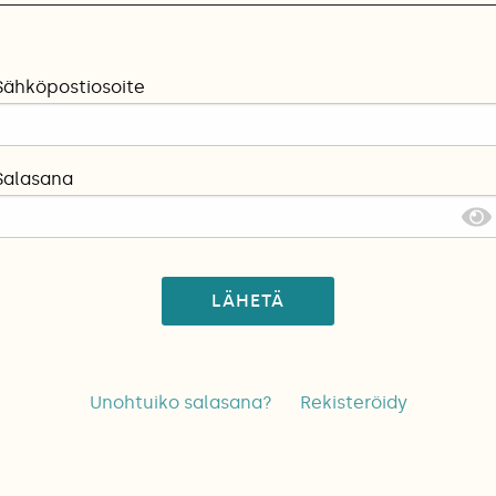
Sähköpostiosoite
Salasana
LÄHETÄ
Unohtuiko salasana?
Rekisteröidy