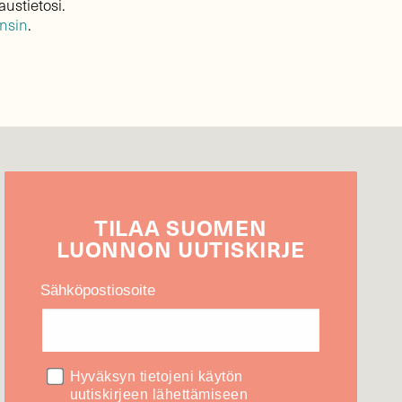
austietosi.
ensin
.
TILAA
SUOMEN
LUONNON
UUTIS­KIRJE
Sähköpostiosoite
Hyväksyn tietojeni käytön
uutiskirjeen lähettämiseen