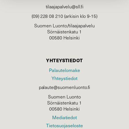
tilaajapalvelu@sll.fi
(09) 228 08 210 (arkisin klo 9-15)
Suomen Luonto/tilaajapalvelu
Sörnäistenkatu 1
00580 Helsinki
YHTEYSTIEDOT
Palautelomake
Yhteystiedot
palaute@suomenluonto.fi
Suomen Luonto
Sörnäistenkatu 1
00580 Helsinki
Mediatiedot
Tietosuojaseloste