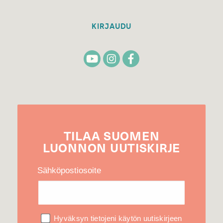
KIRJAUDU
TILAA
SUOMEN
LUONNON
UUTIS­KIRJE
Sähköpostiosoite
Hyväksyn tietojeni käytön uutiskirjeen