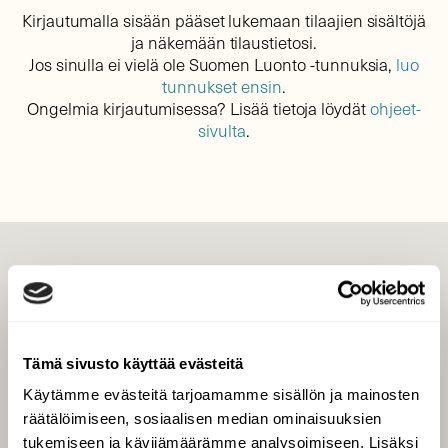
Kirjautumalla sisään pääset lukemaan tilaajien sisältöjä
ja näkemään tilaustietosi.
Jos sinulla ei vielä ole Suomen Luonto -tunnuksia,
luo
tunnukset ensin
.
Ongelmia kirjautumisessa? Lisää tietoja löydät
ohjeet-
sivulta
.
LEHTI
Uusin lehti
Tilaa Suomen Luonto
Tämä sivusto käyttää evästeitä
Tilaa digilukuoikeus
Käytämme evästeitä tarjoamamme sisällön ja mainosten
Äänestä parasta juttua
räätälöimiseen, sosiaalisen median ominaisuuksien
Tilaa uutiskirje
tukemiseen ja kävijämäärämme analysoimiseen. Lisäksi