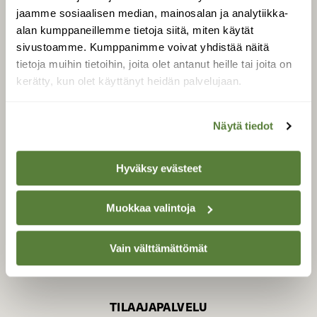
jaamme sosiaalisen median, mainosalan ja analytiikka-
alan kumppaneillemme tietoja siitä, miten käytät
sivustoamme. Kumppanimme voivat yhdistää näitä
SUOMEN LUONNON­
SUOJELU­LIITTO
tietoja muihin tietoihin, joita olet antanut heille tai joita on
kerätty, kun olet käyttänyt heidän palvelujaan.
Suomen Luonto -lehden
kustantaja on
Suomen
luonnonsuojelu­liitto
.
Näytä tiedot
Hyväksy evästeet
Muokkaa valintoja
Vain välttämättömät
TILAAJAPALVELU