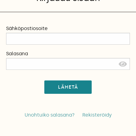
Sähköpostiosoite
Salasana
LÄHETÄ
Unohtuiko salasana?
Rekisteröidy