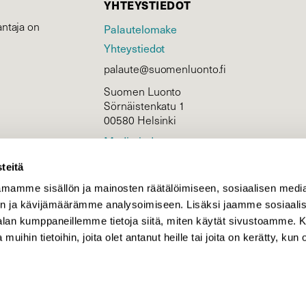
YHTEYSTIEDOT
ntaja on
Palautelomake
Yhteystiedot
palaute@suomenluonto.fi
Suomen Luonto
Sörnäistenkatu 1
00580 Helsinki
Mediatiedot
Tietosuojaseloste
teitä
mamme sisällön ja mainosten räätälöimiseen, sosiaalisen medi
n ja kävijämäärämme analysoimiseen. Lisäksi jaamme sosiaali
KIRJAUDU
-alan kumppaneillemme tietoja siitä, miten käytät sivustoamme
 muihin tietoihin, joita olet antanut heille tai joita on kerätty, kun 