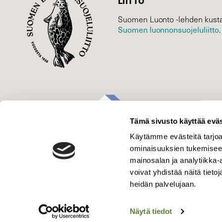
LIITTO
Suomen Luonto -lehden kusta
Suomen luonnonsuojelu­liitto
.
Tämä sivusto käyttää eväs
Käytämme evästeitä tarjoa
ominaisuuksien tukemisee
mainosalan ja analytiikka
voivat yhdistää näitä tietoja
heidän palvelujaan.
Näytä tiedot