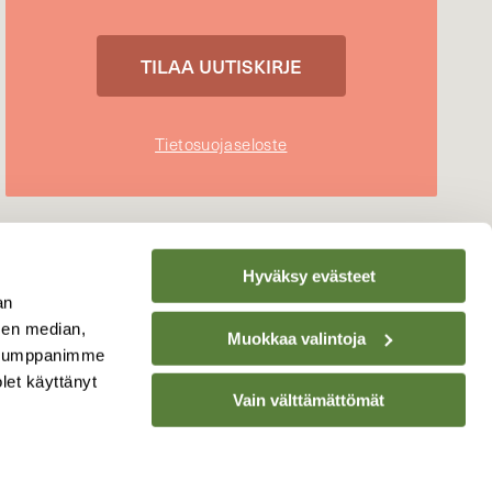
Tietosuojaseloste
Hyväksy evästeet
an
sen median,
Muokkaa valintoja
. Kumppanimme
olet käyttänyt
Vain välttämättömät