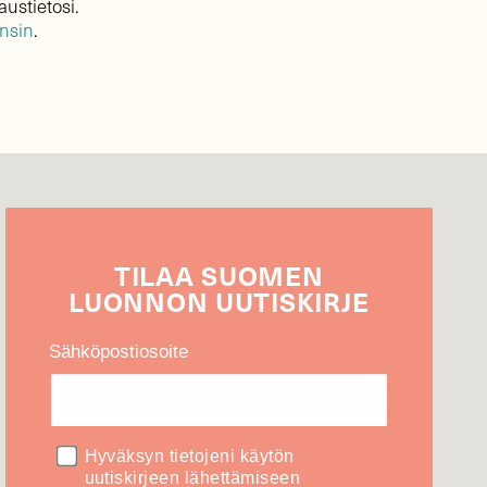
austietosi.
ensin
.
TILAA
SUOMEN
LUONNON
UUTIS­KIRJE
Sähköpostiosoite
Hyväksyn tietojeni käytön
uutiskirjeen lähettämiseen