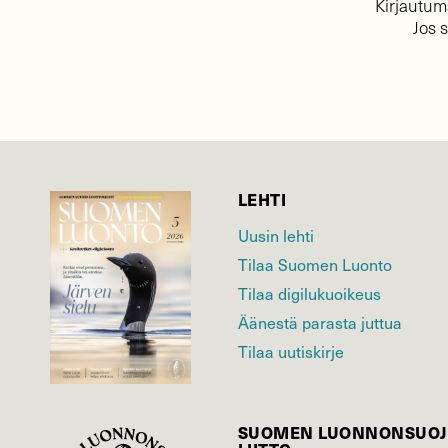
Kirjautuma
Jos 
LEHTI
Uusin lehti
Tilaa Suomen Luonto
Tilaa digilukuoikeus
Äänestä parasta juttua
Tilaa uutiskirje
SUOMEN LUONNON­SUOJ