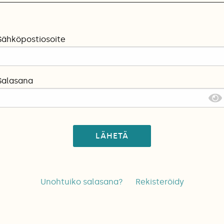
Sähköpostiosoite
Salasana
LÄHETÄ
Unohtuiko salasana?
Rekisteröidy