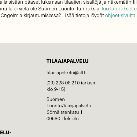
lla sisään pääset lukemaan tilaajien sisältöjä ja näkemään til
sinulla ei vielä ole Suomen Luonto -tunnuksia,
luo tunnukset 
Ongelmia kirjautumisessa? Lisää tietoja löydät
ohjeet-sivulta
.
TILAAJAPALVELU
tilaajapalvelu@sll.fi
(09) 228 08 210 (arkisin
klo 9-15)
Suomen
Luonto/tilaajapalvelu
Sörnäistenkatu 1
00580 Helsinki
ELU­