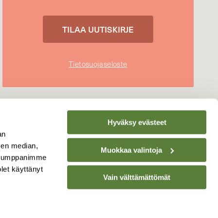
Tietosuojaseloste
Hyväksy evästeet
an
sen median,
Muokkaa valintoja
. Kumppanimme
olet käyttänyt
Vain välttämättömät