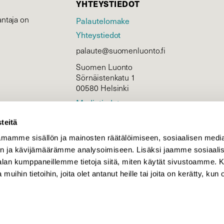
YHTEYSTIEDOT
ntaja on
Palautelomake
Yhteystiedot
palaute@suomenluonto.fi
Suomen Luonto
Sörnäistenkatu 1
00580 Helsinki
Mediatiedot
Tietosuojaseloste
teitä
mamme sisällön ja mainosten räätälöimiseen, sosiaalisen medi
n ja kävijämäärämme analysoimiseen. Lisäksi jaamme sosiaali
KIRJAUDU
-alan kumppaneillemme tietoja siitä, miten käytät sivustoamme
 muihin tietoihin, joita olet antanut heille tai joita on kerätty, kun 