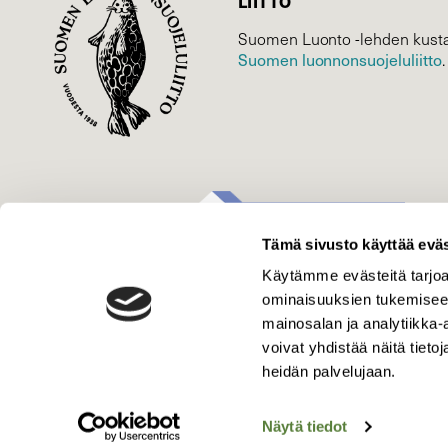
LIITTO
Suomen Luonto -lehden kusta
Suomen luonnonsuojelu­liitto
.
Tämä sivusto käyttää eväs
Käytämme evästeitä tarjoa
ominaisuuksien tukemisee
mainosalan ja analytiikka
voivat yhdistää näitä tietoja
heidän palvelujaan.
Näytä tiedot