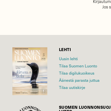
Kirjautuma
Jos 
LEHTI
Uusin lehti
Tilaa Suomen Luonto
Tilaa digilukuoikeus
Äänestä parasta juttua
Tilaa uutiskirje
SUOMEN LUONNON­SUOJ