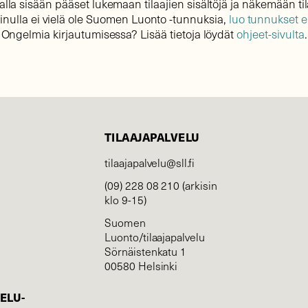
lla sisään pääset lukemaan tilaajien sisältöjä ja näkemään til
sinulla ei vielä ole Suomen Luonto -tunnuksia,
luo tunnukset 
Ongelmia kirjautumisessa? Lisää tietoja löydät
ohjeet-sivulta
.
TILAAJAPALVELU
tilaajapalvelu@sll.fi
(09) 228 08 210 (arkisin
klo 9-15)
Suomen
Luonto/tilaajapalvelu
Sörnäistenkatu 1
00580 Helsinki
ELU­