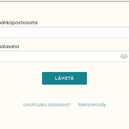
Sähköpostiosoite
Salasana
LÄHETÄ
Unohtuiko salasana?
Rekisteröidy