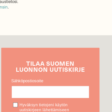
austietosi.
ensin
.
TILAA
SUOMEN
LUONNON
UUTIS­KIRJE
Sähköpostiosoite
Hyväksyn tietojeni käytön
uutiskirjeen lähettämiseen