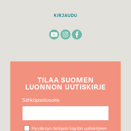
KIRJAUDU
TILAA
SUOMEN
LUONNON
UUTIS­KIRJE
Sähköpostiosoite
Hyväksyn tietojeni käytön uutiskirjeen