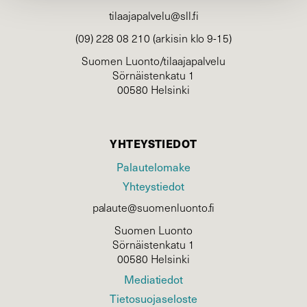
tilaajapalvelu@sll.fi
(09) 228 08 210 (arkisin klo 9-15)
Suomen Luonto/tilaajapalvelu
Sörnäistenkatu 1
00580 Helsinki
YHTEYSTIEDOT
Palautelomake
Yhteystiedot
palaute@suomenluonto.fi
Suomen Luonto
Sörnäistenkatu 1
00580 Helsinki
Mediatiedot
Tietosuojaseloste