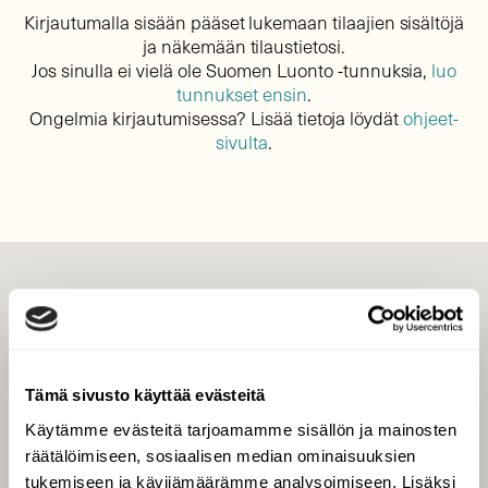
Kirjautumalla sisään pääset lukemaan tilaajien sisältöjä
ja näkemään tilaustietosi.
Jos sinulla ei vielä ole Suomen Luonto -tunnuksia,
luo
tunnukset ensin
.
Ongelmia kirjautumisessa? Lisää tietoja löydät
ohjeet-
sivulta
.
LEHTI
Uusin lehti
Tilaa Suomen Luonto
Tämä sivusto käyttää evästeitä
Tilaa digilukuoikeus
Käytämme evästeitä tarjoamamme sisällön ja mainosten
Äänestä parasta juttua
räätälöimiseen, sosiaalisen median ominaisuuksien
Tilaa uutiskirje
tukemiseen ja kävijämäärämme analysoimiseen. Lisäksi