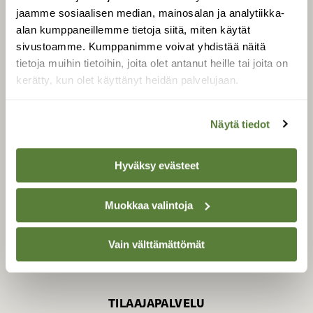
jaamme sosiaalisen median, mainosalan ja analytiikka-
alan kumppaneillemme tietoja siitä, miten käytät
sivustoamme. Kumppanimme voivat yhdistää näitä
SUOMEN LUONNON­
SUOJELU­LIITTO
tietoja muihin tietoihin, joita olet antanut heille tai joita on
kerätty, kun olet käyttänyt heidän palvelujaan.
Suomen Luonto -lehden
kustantaja on
Suomen
luonnonsuojelu­liitto
.
Näytä tiedot
Hyväksy evästeet
Muokkaa valintoja
Vain välttämättömät
TILAAJAPALVELU