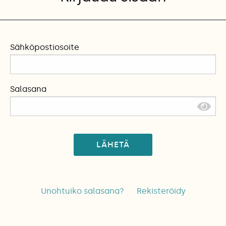
Sähköpostiosoite
Salasana
LÄHETÄ
Unohtuiko salasana?
Rekisteröidy