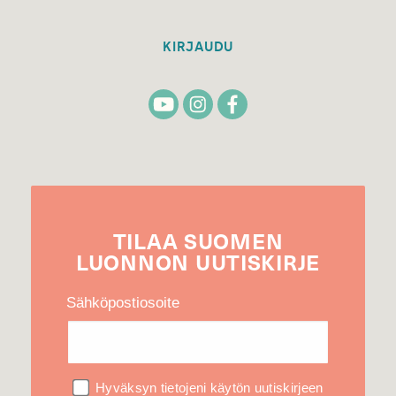
KIRJAUDU
TILAA
SUOMEN
LUONNON
UUTIS­KIRJE
Sähköpostiosoite
Hyväksyn tietojeni käytön uutiskirjeen