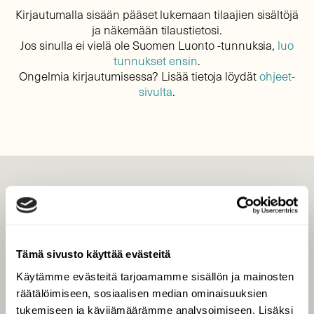
Kirjautumalla sisään pääset lukemaan tilaajien sisältöjä
ja näkemään tilaustietosi.
Jos sinulla ei vielä ole Suomen Luonto -tunnuksia,
luo
tunnukset ensin
.
Ongelmia kirjautumisessa? Lisää tietoja löydät
ohjeet-
sivulta
.
LEHTI
Uusin lehti
Tilaa Suomen Luonto
Tämä sivusto käyttää evästeitä
Tilaa digilukuoikeus
Käytämme evästeitä tarjoamamme sisällön ja mainosten
Äänestä parasta juttua
räätälöimiseen, sosiaalisen median ominaisuuksien
Tilaa uutiskirje
tukemiseen ja kävijämäärämme analysoimiseen. Lisäksi