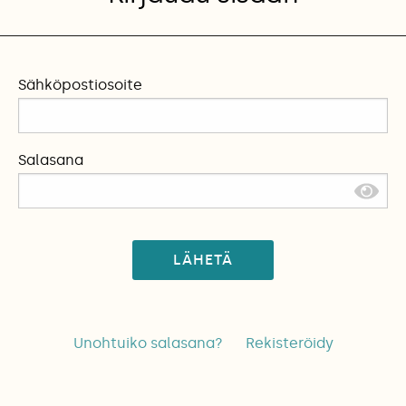
Sähköpostiosoite
Salasana
LÄHETÄ
Unohtuiko salasana?
Rekisteröidy