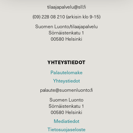
tilaajapalvelu@sll.fi
(09) 228 08 210 (arkisin klo 9-15)
Suomen Luonto/tilaajapalvelu
Sörnäistenkatu 1
00580 Helsinki
YHTEYSTIEDOT
Palautelomake
Yhteystiedot
palaute@suomenluonto.fi
Suomen Luonto
Sörnäistenkatu 1
00580 Helsinki
Mediatiedot
Tietosuojaseloste