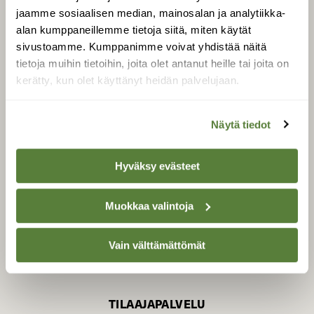
jaamme sosiaalisen median, mainosalan ja analytiikka-
alan kumppaneillemme tietoja siitä, miten käytät
sivustoamme. Kumppanimme voivat yhdistää näitä
SUOMEN LUONNON­
SUOJELU­LIITTO
tietoja muihin tietoihin, joita olet antanut heille tai joita on
kerätty, kun olet käyttänyt heidän palvelujaan.
Suomen Luonto -lehden
kustantaja on
Suomen
luonnonsuojelu­liitto
.
Näytä tiedot
Hyväksy evästeet
Muokkaa valintoja
Vain välttämättömät
TILAAJAPALVELU