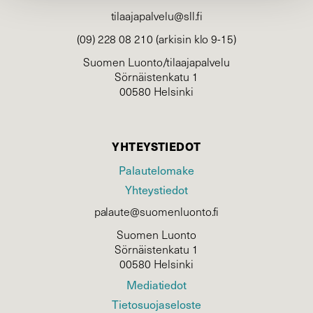
tilaajapalvelu@sll.fi
(09) 228 08 210 (arkisin klo 9-15)
Suomen Luonto/tilaajapalvelu
Sörnäistenkatu 1
00580 Helsinki
YHTEYSTIEDOT
Palautelomake
Yhteystiedot
palaute@suomenluonto.fi
Suomen Luonto
Sörnäistenkatu 1
00580 Helsinki
Mediatiedot
Tietosuojaseloste