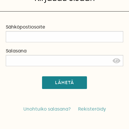
Sähköpostiosoite
Salasana
LÄHETÄ
Unohtuiko salasana?
Rekisteröidy