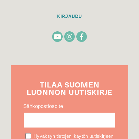
KIRJAUDU
TILAA
SUOMEN
LUONNON
UUTIS­KIRJE
Sähköpostiosoite
Hyväksyn tietojeni käytön uutiskirjeen