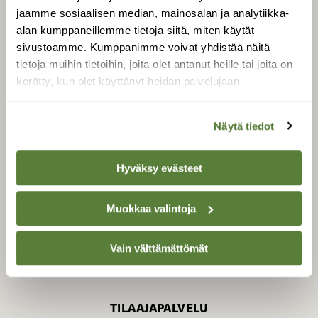
jaamme sosiaalisen median, mainosalan ja analytiikka-
alan kumppaneillemme tietoja siitä, miten käytät
sivustoamme. Kumppanimme voivat yhdistää näitä
SUOMEN LUONNON­
SUOJELU­LIITTO
tietoja muihin tietoihin, joita olet antanut heille tai joita on
kerätty, kun olet käyttänyt heidän palvelujaan.
Suomen Luonto -lehden
kustantaja on
Suomen
luonnonsuojelu­liitto
.
Näytä tiedot
Hyväksy evästeet
Muokkaa valintoja
Vain välttämättömät
TILAAJAPALVELU