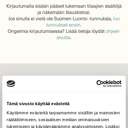
Kirjautumalla sisään pääset lukemaan tilaajien sisältöjä
ja näkemään tilaustietosi.
Jos sinulla ei vielä ole Suomen Luonto -tunnuksia,
luo
tunnukset ensin
.
Ongelmia kirjautumisessa? Lisää tietoja löydät
ohjeet-
sivulta
.
LEHTI
Uusin lehti
Tilaa Suomen Luonto
Tämä sivusto käyttää evästeitä
Tilaa digilukuoikeus
Käytämme evästeitä tarjoamamme sisällön ja mainosten
Äänestä parasta juttua
räätälöimiseen, sosiaalisen median ominaisuuksien
Tilaa uutiskirje
tukemiseen ja kävijämäärämme analysoimiseen. Lisäksi