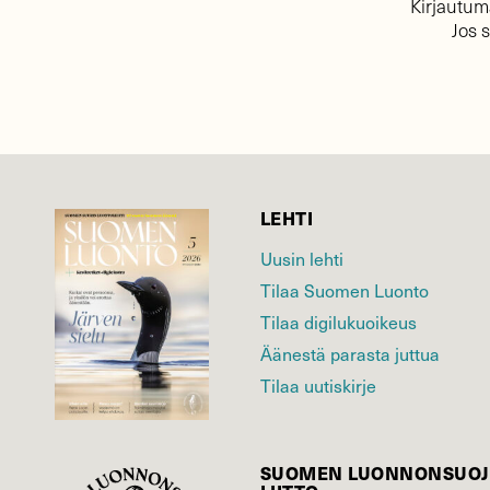
Kirjautuma
Jos 
LEHTI
Uusin lehti
Tilaa Suomen Luonto
Tilaa digilukuoikeus
Äänestä parasta juttua
Tilaa uutiskirje
SUOMEN LUONNON­SUOJ