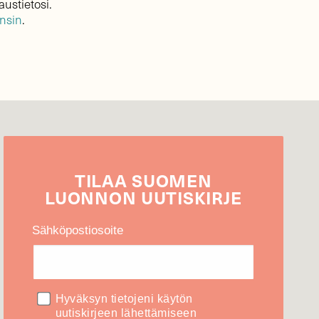
austietosi.
ensin
.
TILAA
SUOMEN
LUONNON
UUTIS­KIRJE
Sähköpostiosoite
Hyväksyn tietojeni käytön
uutiskirjeen lähettämiseen