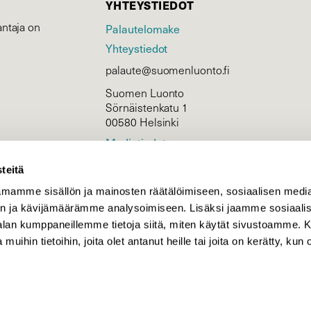
YHTEYSTIEDOT
ntaja on
Palautelomake
Yhteystiedot
palaute@suomenluonto.fi
Suomen Luonto
Sörnäistenkatu 1
00580 Helsinki
Mediatiedot
Tietosuojaseloste
teitä
mamme sisällön ja mainosten räätälöimiseen, sosiaalisen medi
n ja kävijämäärämme analysoimiseen. Lisäksi jaamme sosiaali
KIRJAUDU
-alan kumppaneillemme tietoja siitä, miten käytät sivustoamme
 muihin tietoihin, joita olet antanut heille tai joita on kerätty, kun 