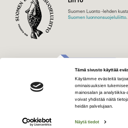
LIITTO
Suomen Luonto -lehden kusta
Suomen luonnonsuojelu­liitto
.
Tämä sivusto käyttää eväs
Käytämme evästeitä tarjoa
ominaisuuksien tukemisee
mainosalan ja analytiikka
voivat yhdistää näitä tietoja
heidän palvelujaan.
Näytä tiedot