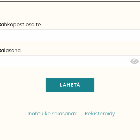
Sähköpostiosoite
Salasana
LÄHETÄ
Unohtuiko salasana?
Rekisteröidy