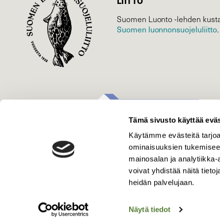
LIITTO
Suomen Luonto -lehden kusta
Suomen luonnonsuojelu­liitto
.
Tämä sivusto käyttää eväs
Käytämme evästeitä tarjoa
ominaisuuksien tukemisee
mainosalan ja analytiikka
voivat yhdistää näitä tietoja
heidän palvelujaan.
Näytä tiedot