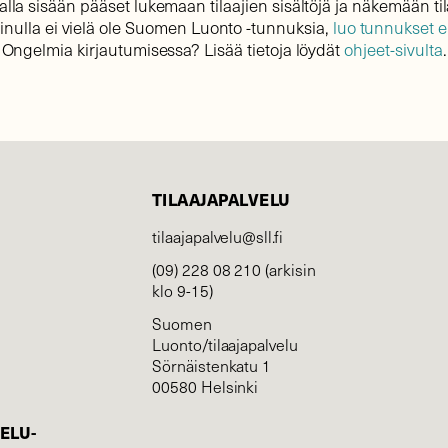
lla sisään pääset lukemaan tilaajien sisältöjä ja näkemään til
sinulla ei vielä ole Suomen Luonto -tunnuksia,
luo tunnukset 
Ongelmia kirjautumisessa? Lisää tietoja löydät
ohjeet-sivulta
.
TILAAJAPALVELU
tilaajapalvelu@sll.fi
(09) 228 08 210 (arkisin
klo 9-15)
Suomen
Luonto/tilaajapalvelu
Sörnäistenkatu 1
00580 Helsinki
ELU­