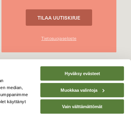
Tietosuojaseloste
Hyväksy evästeet
an
sen median,
Muokkaa valintoja
. Kumppanimme
olet käyttänyt
Vain välttämättömät