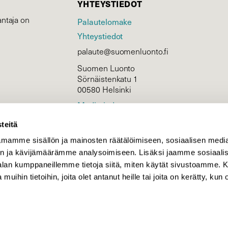
YHTEYSTIEDOT
ntaja on
Palautelomake
Yhteystiedot
palaute@suomenluonto.fi
Suomen Luonto
Sörnäistenkatu 1
00580 Helsinki
Mediatiedot
Tietosuojaseloste
teitä
mamme sisällön ja mainosten räätälöimiseen, sosiaalisen medi
n ja kävijämäärämme analysoimiseen. Lisäksi jaamme sosiaali
KIRJAUDU
-alan kumppaneillemme tietoja siitä, miten käytät sivustoamme
 muihin tietoihin, joita olet antanut heille tai joita on kerätty, kun 