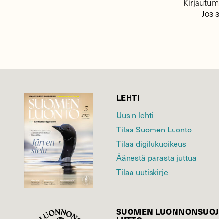
Kirjautuma
Jos 
LEHTI
Uusin lehti
Tilaa Suomen Luonto
Tilaa digilukuoikeus
Äänestä parasta juttua
Tilaa uutiskirje
SUOMEN LUONNON­SUOJ