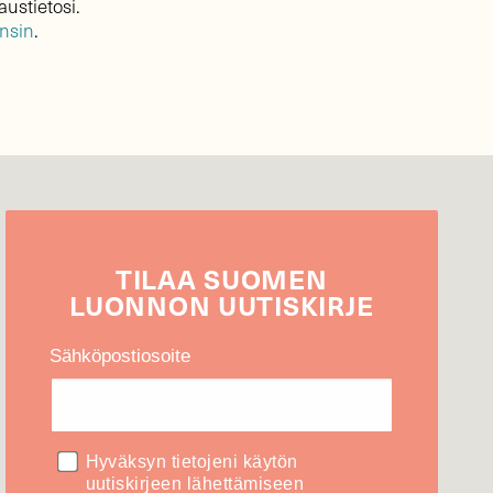
austietosi.
ensin
.
TILAA
SUOMEN
LUONNON
UUTIS­KIRJE
Sähköpostiosoite
Hyväksyn tietojeni käytön
uutiskirjeen lähettämiseen