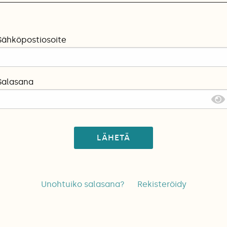
Sähköpostiosoite
Salasana
LÄHETÄ
Unohtuiko salasana?
Rekisteröidy