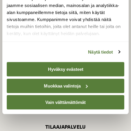
jaamme sosiaalisen median, mainosalan ja analytiikka-
alan kumppaneillemme tietoja siitä, miten käytät
sivustoamme. Kumppanimme voivat yhdistää näitä
SUOMEN LUONNON­
SUOJELU­LIITTO
tietoja muihin tietoihin, joita olet antanut heille tai joita on
kerätty, kun olet käyttänyt heidän palvelujaan.
Suomen Luonto -lehden
Suomen
kustantaja on
luonnonsuojelu­liitto
.
Näytä tiedot
Hyväksy evästeet
Muokkaa valintoja
Vain välttämättömät
TILAAJAPALVELU