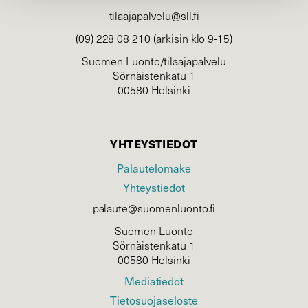
tilaajapalvelu@sll.fi
(09) 228 08 210 (arkisin klo 9-15)
Suomen Luonto/tilaajapalvelu
Sörnäistenkatu 1
00580 Helsinki
YHTEYSTIEDOT
Palautelomake
Yhteystiedot
palaute@suomenluonto.fi
Suomen Luonto
Sörnäistenkatu 1
00580 Helsinki
Mediatiedot
Tietosuojaseloste