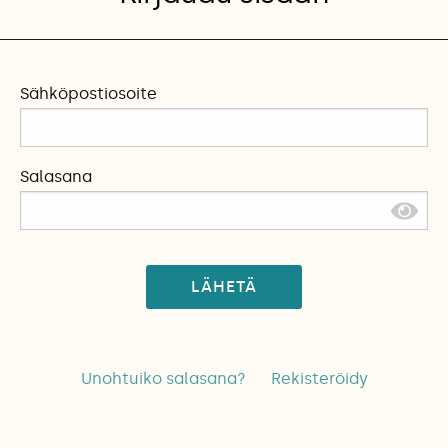
Sähköpostiosoite
Salasana
LÄHETÄ
Unohtuiko salasana?
Rekisteröidy