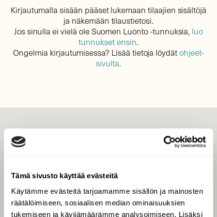
Kirjautumalla sisään pääset lukemaan tilaajien sisältöjä
ja näkemään tilaustietosi.
Jos sinulla ei vielä ole Suomen Luonto -tunnuksia,
luo
tunnukset ensin
.
Ongelmia kirjautumisessa? Lisää tietoja löydät
ohjeet-
sivulta
.
LEHTI
Uusin lehti
Tilaa Suomen Luonto
Tämä sivusto käyttää evästeitä
Tilaa digilukuoikeus
Käytämme evästeitä tarjoamamme sisällön ja mainosten
Äänestä parasta juttua
räätälöimiseen, sosiaalisen median ominaisuuksien
Tilaa uutiskirje
tukemiseen ja kävijämäärämme analysoimiseen. Lisäksi