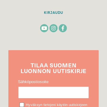
KIRJAUDU
TILAA
SUOMEN
LUONNON
UUTIS­KIRJE
Sähköpostiosoite
Hyväksyn tietojeni käytön uutiskirjeen