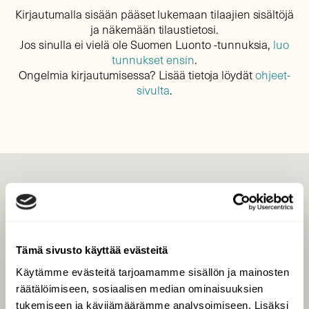
Kirjautumalla sisään pääset lukemaan tilaajien sisältöjä
ja näkemään tilaustietosi.
Jos sinulla ei vielä ole Suomen Luonto -tunnuksia,
luo
tunnukset ensin
.
Ongelmia kirjautumisessa? Lisää tietoja löydät
ohjeet-
sivulta
.
LEHTI
Uusin lehti
Tilaa Suomen Luonto
Tämä sivusto käyttää evästeitä
Tilaa digilukuoikeus
Käytämme evästeitä tarjoamamme sisällön ja mainosten
Äänestä parasta juttua
räätälöimiseen, sosiaalisen median ominaisuuksien
Tilaa uutiskirje
tukemiseen ja kävijämäärämme analysoimiseen. Lisäksi