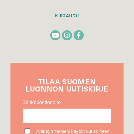
KIRJAUDU
TILAA
SUOMEN
LUONNON
UUTIS­KIRJE
Sähköpostiosoite
Hyväksyn tietojeni käytön uutiskirjeen