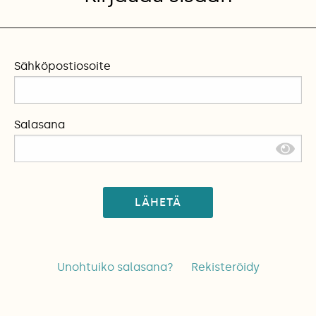
Sähköpostiosoite
Salasana
LÄHETÄ
Unohtuiko salasana?
Rekisteröidy