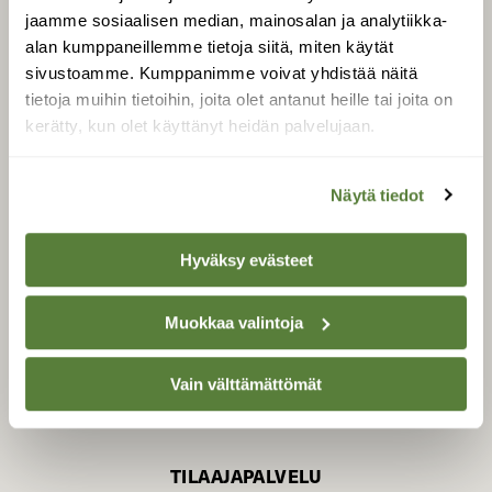
jaamme sosiaalisen median, mainosalan ja analytiikka-
alan kumppaneillemme tietoja siitä, miten käytät
sivustoamme. Kumppanimme voivat yhdistää näitä
SUOMEN LUONNON­
SUOJELU­LIITTO
tietoja muihin tietoihin, joita olet antanut heille tai joita on
kerätty, kun olet käyttänyt heidän palvelujaan.
Suomen Luonto -lehden
kustantaja on
Suomen
luonnonsuojelu­liitto
.
Näytä tiedot
Hyväksy evästeet
Muokkaa valintoja
Vain välttämättömät
TILAAJAPALVELU