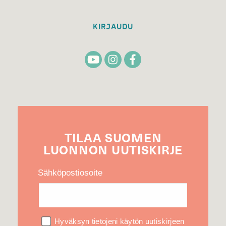
KIRJAUDU
TILAA
SUOMEN
LUONNON
UUTIS­KIRJE
Sähköpostiosoite
Hyväksyn tietojeni käytön uutiskirjeen