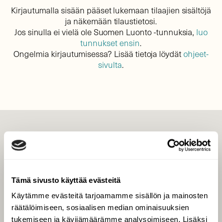
Kirjautumalla sisään pääset lukemaan tilaajien sisältöjä
ja näkemään tilaustietosi.
Jos sinulla ei vielä ole Suomen Luonto -tunnuksia,
luo
tunnukset ensin
.
Ongelmia kirjautumisessa? Lisää tietoja löydät
ohjeet-
sivulta
.
LEHTI
Uusin lehti
Tilaa Suomen Luonto
Tämä sivusto käyttää evästeitä
Tilaa digilukuoikeus
Käytämme evästeitä tarjoamamme sisällön ja mainosten
Äänestä parasta juttua
räätälöimiseen, sosiaalisen median ominaisuuksien
Tilaa uutiskirje
tukemiseen ja kävijämäärämme analysoimiseen. Lisäksi