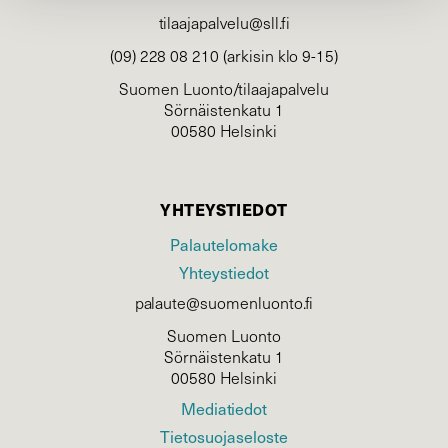
tilaajapalvelu@sll.fi
(09) 228 08 210 (arkisin klo 9-15)
Suomen Luonto/tilaajapalvelu
Sörnäistenkatu 1
00580 Helsinki
YHTEYSTIEDOT
Palautelomake
Yhteystiedot
palaute@suomenluonto.fi
Suomen Luonto
Sörnäistenkatu 1
00580 Helsinki
Mediatiedot
Tietosuojaseloste