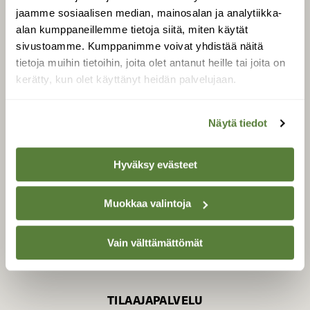
jaamme sosiaalisen median, mainosalan ja analytiikka-
alan kumppaneillemme tietoja siitä, miten käytät
sivustoamme. Kumppanimme voivat yhdistää näitä
SUOMEN LUONNON­
SUOJELU­LIITTO
tietoja muihin tietoihin, joita olet antanut heille tai joita on
kerätty, kun olet käyttänyt heidän palvelujaan.
Suomen Luonto -lehden
Suomen
kustantaja on
luonnonsuojelu­liitto
.
Näytä tiedot
Hyväksy evästeet
Muokkaa valintoja
Vain välttämättömät
TILAAJAPALVELU