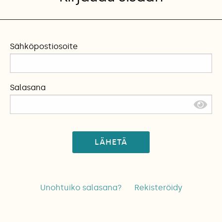
Sähköpostiosoite
Salasana
LÄHETÄ
Unohtuiko salasana?
Rekisteröidy