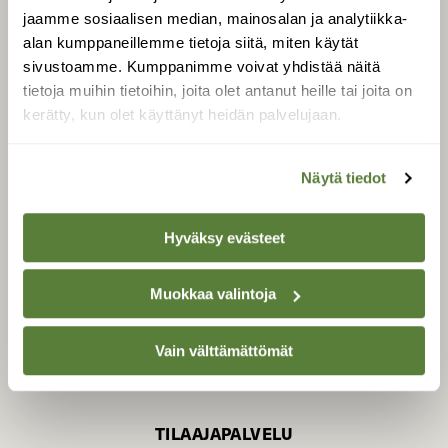
jaamme sosiaalisen median, mainosalan ja analytiikka-
alan kumppaneillemme tietoja siitä, miten käytät
sivustoamme. Kumppanimme voivat yhdistää näitä
SUOMEN LUONNON­
SUOJELU­LIITTO
tietoja muihin tietoihin, joita olet antanut heille tai joita on
kerätty, kun olet käyttänyt heidän palvelujaan.
Suomen Luonto -lehden
Suomen
kustantaja on
luonnonsuojelu­liitto
.
Näytä tiedot
Hyväksy evästeet
Muokkaa valintoja
Vain välttämättömät
TILAAJAPALVELU