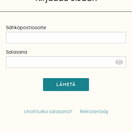
Sähköpostiosoite
Salasana
LÄHETÄ
Unohtuiko salasana?
Rekisteröidy