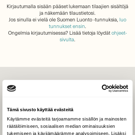
Kirjautumalla sisään pääset lukemaan tilaajien sisältöjä
ja näkemään tilaustietosi.
Jos sinulla ei vielä ole Suomen Luonto -tunnuksia,
luo
tunnukset ensin
.
Ongelmia kirjautumisessa? Lisää tietoja löydät
ohjeet-
sivulta
.
LEHTI
Uusin lehti
Tilaa Suomen Luonto
Tämä sivusto käyttää evästeitä
Tilaa digilukuoikeus
Käytämme evästeitä tarjoamamme sisällön ja mainosten
Äänestä parasta juttua
räätälöimiseen, sosiaalisen median ominaisuuksien
Tilaa uutiskirje
tukemiseen ja kävijämäärämme analysoimiseen. Lisäksi