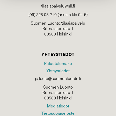
tilaajapalvelu@sll.fi
(09) 228 08 210 (arkisin klo 9-15)
Suomen Luonto/tilaajapalvelu
Sörnäistenkatu 1
00580 Helsinki
YHTEYSTIEDOT
Palautelomake
Yhteystiedot
palaute@suomenluonto.fi
Suomen Luonto
Sörnäistenkatu 1
00580 Helsinki
Mediatiedot
Tietosuojaseloste