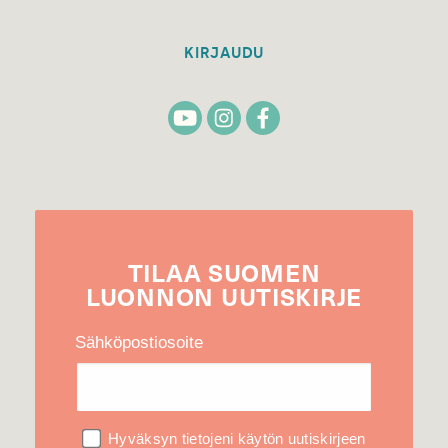
KIRJAUDU
TILAA
SUOMEN
LUONNON
UUTIS­KIRJE
Sähköpostiosoite
Hyväksyn tietojeni käytön uutiskirjeen