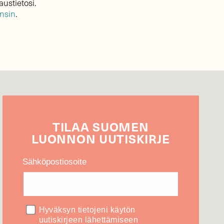
austietosi.
ensin
.
TILAA
SUOMEN
LUONNON
UUTIS­KIRJE
Sähköpostiosoite
Hyväksyn tietojeni käytön
uutiskirjeen lähettämiseen