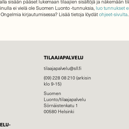
lla sisään pääset lukemaan tilaajien sisältöjä ja näkemään til
sinulla ei vielä ole Suomen Luonto -tunnuksia,
luo tunnukset 
Ongelmia kirjautumisessa? Lisää tietoja löydät
ohjeet-sivulta
.
TILAAJAPALVELU
tilaajapalvelu@sll.fi
(09) 228 08 210 (arkisin
klo 9-15)
Suomen
Luonto/tilaajapalvelu
Sörnäistenkatu 1
00580 Helsinki
ELU­