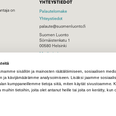
YHTEYSTIEDOT
ntaja on
Palautelomake
Yhteystiedot
palaute@suomenluonto.fi
Suomen Luonto
Sörnäistenkatu 1
00580 Helsinki
Mediatiedot
Tietosuojaseloste
teitä
mamme sisällön ja mainosten räätälöimiseen, sosiaalisen medi
n ja kävijämäärämme analysoimiseen. Lisäksi jaamme sosiaali
KIRJAUDU
-alan kumppaneillemme tietoja siitä, miten käytät sivustoamme
 muihin tietoihin, joita olet antanut heille tai joita on kerätty, kun 