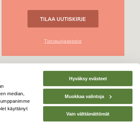
Tietosuojaseloste
Hyväksy evästeet
an
sen median,
Muokkaa valintoja
. Kumppanimme
olet käyttänyt
Vain välttämättömät