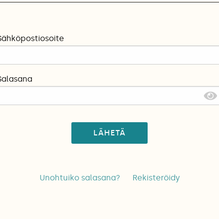
Sähköpostiosoite
Salasana
LÄHETÄ
Unohtuiko salasana?
Rekisteröidy