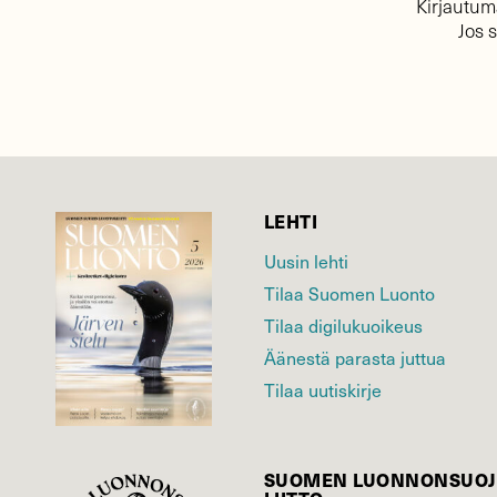
Kirjautuma
Jos 
LEHTI
Uusin lehti
Tilaa Suomen Luonto
Tilaa digilukuoikeus
Äänestä parasta juttua
Tilaa uutiskirje
SUOMEN LUONNON­SUOJ