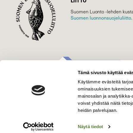
LIITTO
Suomen Luonto -lehden kusta
Suomen luonnonsuojelu­liitto
.
Tämä sivusto käyttää eväs
Käytämme evästeitä tarjoa
ominaisuuksien tukemisee
mainosalan ja analytiikka
voivat yhdistää näitä tietoja
heidän palvelujaan.
Näytä tiedot