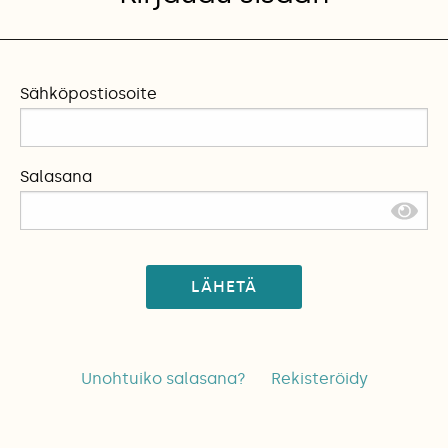
Sähköpostiosoite
Salasana
LÄHETÄ
Unohtuiko salasana?
Rekisteröidy