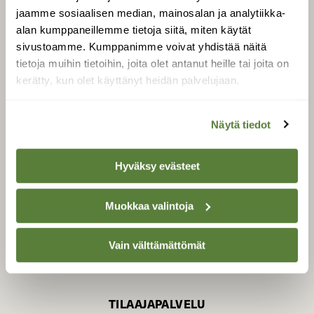
jaamme sosiaalisen median, mainosalan ja analytiikka-
alan kumppaneillemme tietoja siitä, miten käytät
sivustoamme. Kumppanimme voivat yhdistää näitä
SUOMEN LUONNON­
SUOJELU­LIITTO
tietoja muihin tietoihin, joita olet antanut heille tai joita on
kerätty, kun olet käyttänyt heidän palvelujaan.
Suomen Luonto -lehden
kustantaja on
Suomen
luonnonsuojelu­liitto
.
Näytä tiedot
Hyväksy evästeet
Muokkaa valintoja
Vain välttämättömät
TILAAJAPALVELU