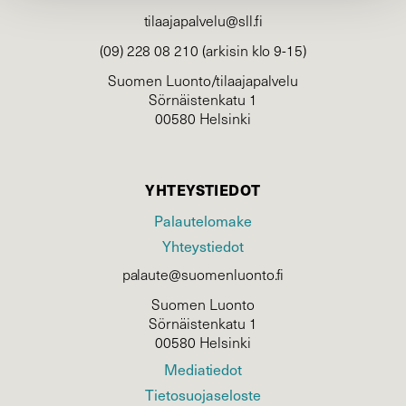
tilaajapalvelu@sll.fi
(09) 228 08 210 (arkisin klo 9-15)
Suomen Luonto/tilaajapalvelu
Sörnäistenkatu 1
00580 Helsinki
YHTEYSTIEDOT
Palautelomake
Yhteystiedot
palaute@suomenluonto.fi
Suomen Luonto
Sörnäistenkatu 1
00580 Helsinki
Mediatiedot
Tietosuojaseloste