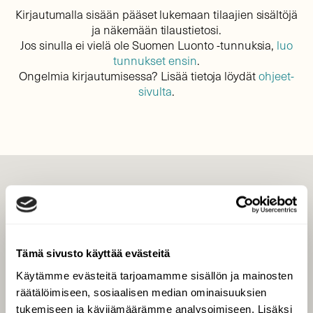
Kirjautumalla sisään pääset lukemaan tilaajien sisältöjä
ja näkemään tilaustietosi.
Jos sinulla ei vielä ole Suomen Luonto -tunnuksia,
luo
tunnukset ensin
.
Ongelmia kirjautumisessa? Lisää tietoja löydät
ohjeet-
sivulta
.
LEHTI
Uusin lehti
Tilaa Suomen Luonto
Tämä sivusto käyttää evästeitä
Tilaa digilukuoikeus
Käytämme evästeitä tarjoamamme sisällön ja mainosten
Äänestä parasta juttua
räätälöimiseen, sosiaalisen median ominaisuuksien
Tilaa uutiskirje
tukemiseen ja kävijämäärämme analysoimiseen. Lisäksi