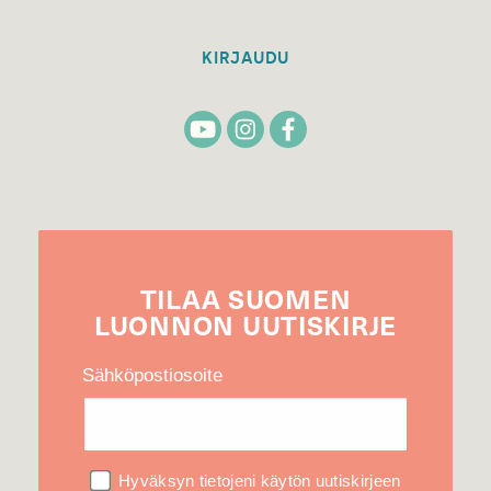
KIRJAUDU
TILAA
SUOMEN
LUONNON
UUTIS­KIRJE
Sähköpostiosoite
Hyväksyn tietojeni käytön uutiskirjeen