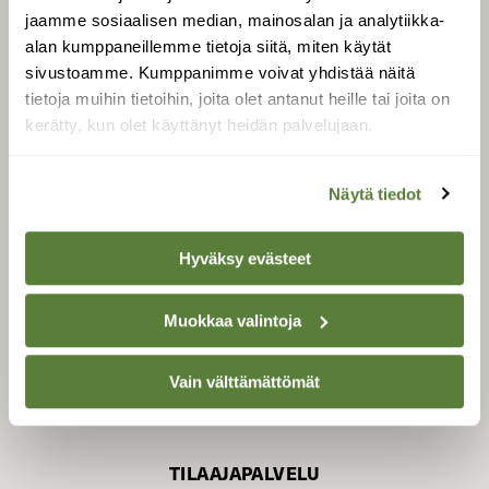
jaamme sosiaalisen median, mainosalan ja analytiikka-
alan kumppaneillemme tietoja siitä, miten käytät
sivustoamme. Kumppanimme voivat yhdistää näitä
SUOMEN LUONNON­
SUOJELU­LIITTO
tietoja muihin tietoihin, joita olet antanut heille tai joita on
kerätty, kun olet käyttänyt heidän palvelujaan.
Suomen Luonto -lehden
kustantaja on
Suomen
luonnonsuojelu­liitto
.
Näytä tiedot
Hyväksy evästeet
Muokkaa valintoja
Vain välttämättömät
TILAAJAPALVELU