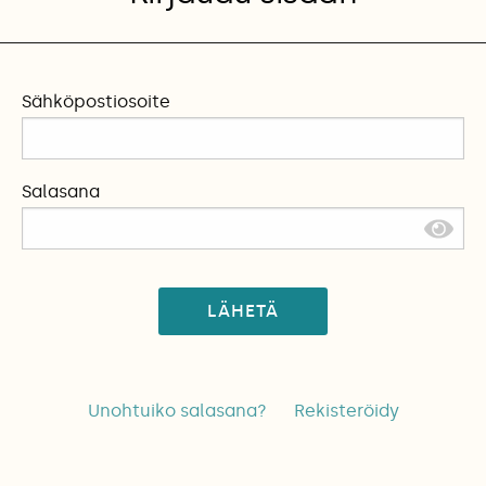
Sähköpostiosoite
Salasana
LÄHETÄ
Unohtuiko salasana?
Rekisteröidy