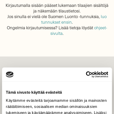
Kirjautumalla sisään pääset lukemaan tilaajien sisältöjä
ja näkemään tilaustietosi.
Jos sinulla ei vielä ole Suomen Luonto -tunnuksia,
luo
tunnukset ensin
.
Ongelmia kirjautumisessa? Lisää tietoja löydät
ohjeet-
sivulta
.
LEHTI
Uusin lehti
Tilaa Suomen Luonto
Tämä sivusto käyttää evästeitä
Tilaa digilukuoikeus
Käytämme evästeitä tarjoamamme sisällön ja mainosten
Äänestä parasta juttua
räätälöimiseen, sosiaalisen median ominaisuuksien
Tilaa uutiskirje
tukemiseen ja kävijämäärämme analysoimiseen. Lisäksi