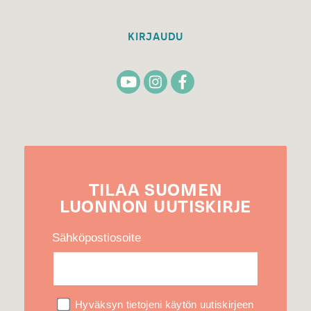
KIRJAUDU
TILAA
SUOMEN
LUONNON
UUTIS­KIRJE
Sähköpostiosoite
Hyväksyn tietojeni käytön uutiskirjeen