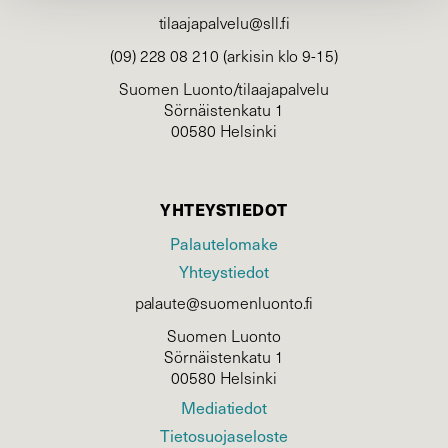
tilaajapalvelu@sll.fi
(09) 228 08 210 (arkisin klo 9-15)
Suomen Luonto/tilaajapalvelu
Sörnäistenkatu 1
00580 Helsinki
YHTEYSTIEDOT
Palautelomake
Yhteystiedot
palaute@suomenluonto.fi
Suomen Luonto
Sörnäistenkatu 1
00580 Helsinki
Mediatiedot
Tietosuojaseloste