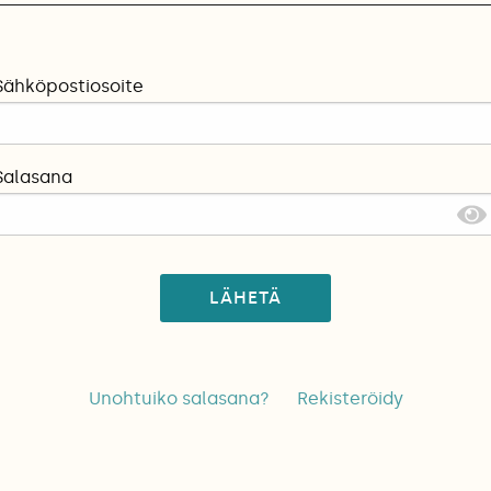
Sähköpostiosoite
Salasana
LÄHETÄ
Unohtuiko salasana?
Rekisteröidy