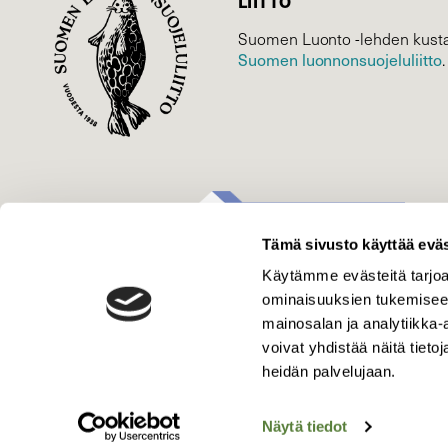
LIITTO
Suomen Luonto -lehden kusta
Suomen luonnonsuojelu­liitto
.
Tämä sivusto käyttää eväs
Käytämme evästeitä tarjoa
ominaisuuksien tukemisee
mainosalan ja analytiikka
voivat yhdistää näitä tietoja
heidän palvelujaan.
Näytä tiedot