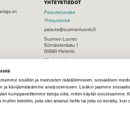
YHTEYSTIEDOT
ntaja on
Palautelomake
Yhteystiedot
palaute@suomenluonto.fi
Suomen Luonto
Sörnäistenkatu 1
00580 Helsinki
Mediatiedot
Tietosuojaseloste
teitä
mamme sisällön ja mainosten räätälöimiseen, sosiaalisen medi
n ja kävijämäärämme analysoimiseen. Lisäksi jaamme sosiaali
KIRJAUDU
-alan kumppaneillemme tietoja siitä, miten käytät sivustoamme
 muihin tietoihin, joita olet antanut heille tai joita on kerätty, kun 