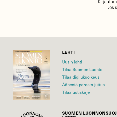
Kirjautuma
Jos 
LEHTI
Uusin lehti
Tilaa Suomen Luonto
Tilaa digilukuoikeus
Äänestä parasta juttua
Tilaa uutiskirje
SUOMEN LUONNON­SUOJ