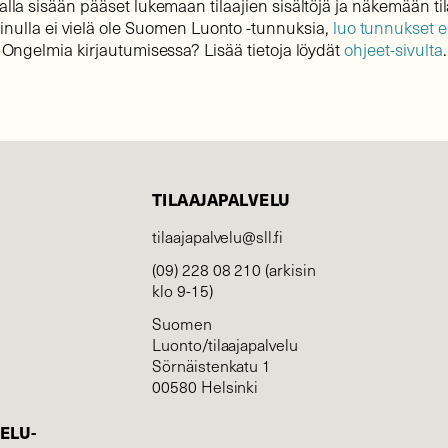
lla sisään pääset lukemaan tilaajien sisältöjä ja näkemään til
sinulla ei vielä ole Suomen Luonto -tunnuksia,
luo tunnukset 
Ongelmia kirjautumisessa? Lisää tietoja löydät
ohjeet-sivulta
.
TILAAJAPALVELU
tilaajapalvelu@sll.fi
(09) 228 08 210 (arkisin
klo 9-15)
Suomen
Luonto/tilaajapalvelu
Sörnäistenkatu 1
00580 Helsinki
ELU­