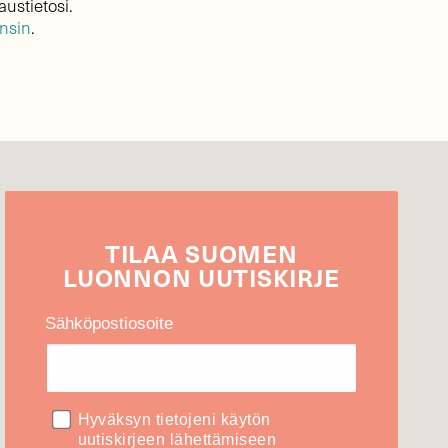
austietosi.
ensin
.
TILAA
SUOMEN
LUONNON
UUTIS­KIRJE
Sähköpostiosoite
Hyväksyn tietojeni käytön
uutiskirjeen lähettämiseen