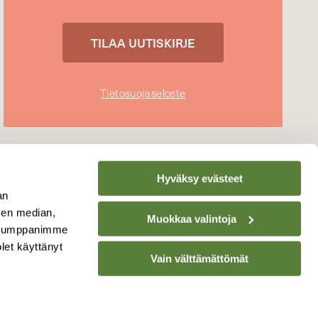
Tietosuojaseloste
Hyväksy evästeet
an
sen median,
Muokkaa valintoja
. Kumppanimme
olet käyttänyt
Vain välttämättömät