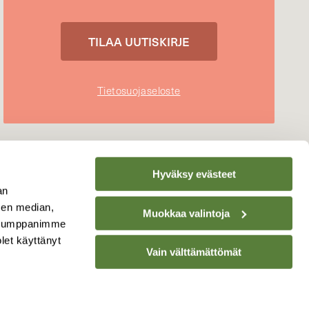
Tietosuojaseloste
Hyväksy evästeet
an
sen median,
Muokkaa valintoja
. Kumppanimme
olet käyttänyt
Vain välttämättömät