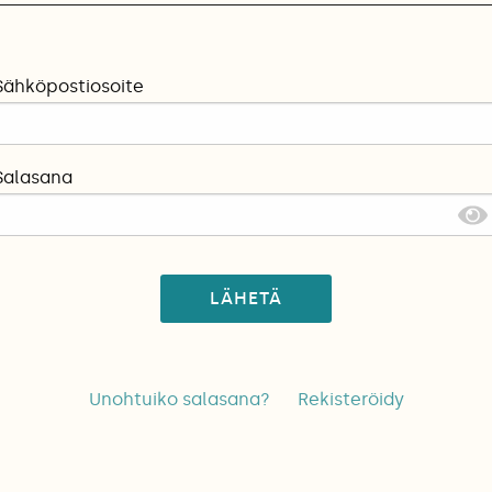
Sähköpostiosoite
Salasana
LÄHETÄ
Unohtuiko salasana?
Rekisteröidy