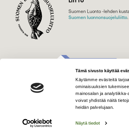
LIITTO
Suomen Luonto -lehden kusta
Suomen luonnonsuojelu­liitto
.
Tämä sivusto käyttää eväs
Käytämme evästeitä tarjoa
ominaisuuksien tukemisee
mainosalan ja analytiikka
voivat yhdistää näitä tietoja
heidän palvelujaan.
Näytä tiedot