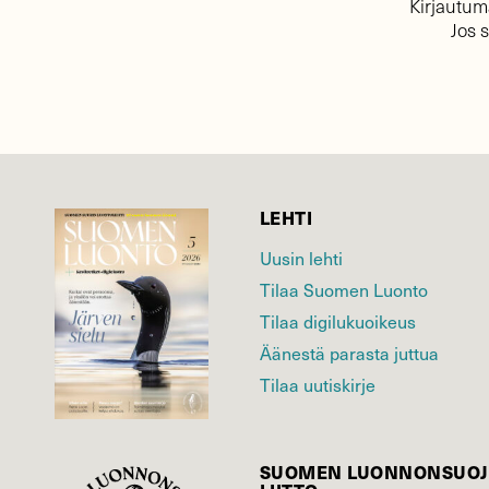
Kirjautuma
Jos 
LEHTI
Uusin lehti
Tilaa Suomen Luonto
Tilaa digilukuoikeus
Äänestä parasta juttua
Tilaa uutiskirje
SUOMEN LUONNON­SUOJ