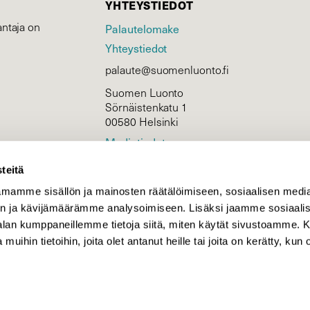
YHTEYSTIEDOT
ntaja on
Palautelomake
Yhteystiedot
palaute@suomenluonto.fi
Suomen Luonto
Sörnäistenkatu 1
00580 Helsinki
Mediatiedot
Tietosuojaseloste
teitä
mamme sisällön ja mainosten räätälöimiseen, sosiaalisen medi
n ja kävijämäärämme analysoimiseen. Lisäksi jaamme sosiaali
KIRJAUDU
-alan kumppaneillemme tietoja siitä, miten käytät sivustoamme
 muihin tietoihin, joita olet antanut heille tai joita on kerätty, kun 