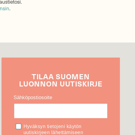
austietosi.
ensin
.
TILAA
SUOMEN
LUONNON
UUTIS­KIRJE
Sähköpostiosoite
Hyväksyn tietojeni käytön
uutiskirjeen lähettämiseen