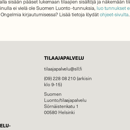
lla sisään pääset lukemaan tilaajien sisältöjä ja näkemään til
sinulla ei vielä ole Suomen Luonto -tunnuksia,
luo tunnukset 
Ongelmia kirjautumisessa? Lisää tietoja löydät
ohjeet-sivulta
.
TILAAJAPALVELU
tilaajapalvelu@sll.fi
(09) 228 08 210 (arkisin
klo 9-15)
Suomen
Luonto/tilaajapalvelu
Sörnäistenkatu 1
00580 Helsinki
ELU­