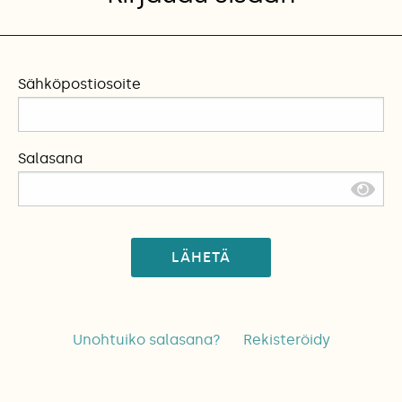
Sähköpostiosoite
Salasana
LÄHETÄ
Unohtuiko salasana?
Rekisteröidy