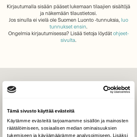
Kirjautumalla sisään pääset lukemaan tilaajien sisältöjä
ja näkemään tilaustietosi.
Jos sinulla ei vielä ole Suomen Luonto -tunnuksia,
luo
tunnukset ensin
.
Ongelmia kirjautumisessa? Lisää tietoja löydät
ohjeet-
sivulta
.
LEHTI
Uusin lehti
Tilaa Suomen Luonto
Tämä sivusto käyttää evästeitä
Tilaa digilukuoikeus
Käytämme evästeitä tarjoamamme sisällön ja mainosten
Äänestä parasta juttua
räätälöimiseen, sosiaalisen median ominaisuuksien
Tilaa uutiskirje
tukemiseen ja kävijämäärämme analysoimiseen. Lisäksi