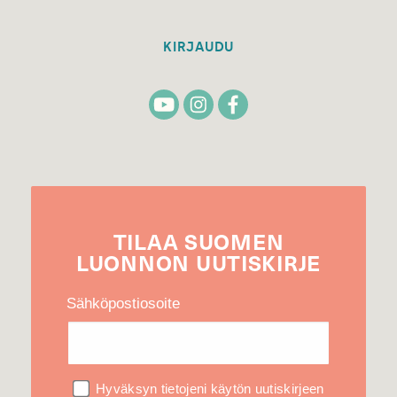
KIRJAUDU
TILAA
SUOMEN
LUONNON
UUTIS­KIRJE
Sähköpostiosoite
Hyväksyn tietojeni käytön uutiskirjeen