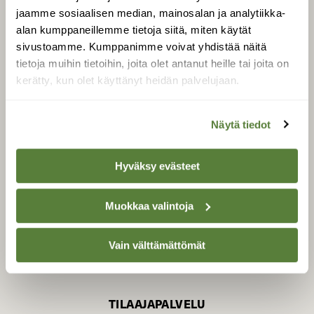
jaamme sosiaalisen median, mainosalan ja analytiikka-
alan kumppaneillemme tietoja siitä, miten käytät
sivustoamme. Kumppanimme voivat yhdistää näitä
SUOMEN LUONNON­
SUOJELU­LIITTO
tietoja muihin tietoihin, joita olet antanut heille tai joita on
kerätty, kun olet käyttänyt heidän palvelujaan.
Suomen Luonto -lehden
kustantaja on
Suomen
luonnonsuojelu­liitto
.
Näytä tiedot
Hyväksy evästeet
Muokkaa valintoja
Vain välttämättömät
TILAAJAPALVELU