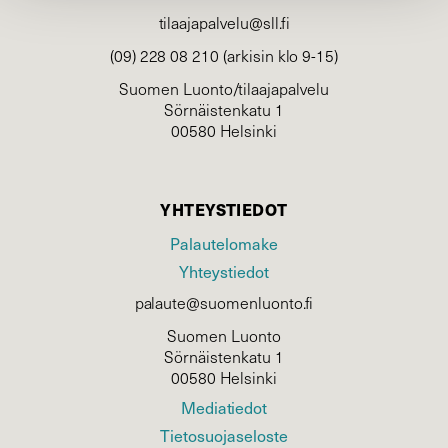
tilaajapalvelu@sll.fi
(09) 228 08 210 (arkisin klo 9-15)
Suomen Luonto/tilaajapalvelu
Sörnäistenkatu 1
00580 Helsinki
YHTEYSTIEDOT
Palautelomake
Yhteystiedot
palaute@suomenluonto.fi
Suomen Luonto
Sörnäistenkatu 1
00580 Helsinki
Mediatiedot
Tietosuojaseloste