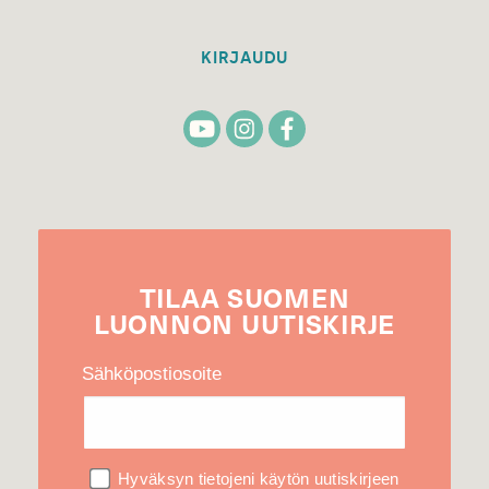
KIRJAUDU
TILAA
SUOMEN
LUONNON
UUTIS­KIRJE
Sähköpostiosoite
Hyväksyn tietojeni käytön uutiskirjeen