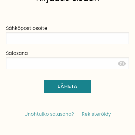
Sähköpostiosoite
Salasana
LÄHETÄ
Unohtuiko salasana?
Rekisteröidy