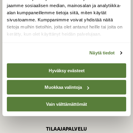
jaamme sosiaalisen median, mainosalan ja analytiikka-
alan kumppaneillemme tietoja siitä, miten käytät
sivustoamme. Kumppanimme voivat yhdistää näitä
SUOMEN LUONNON­
SUOJELU­LIITTO
tietoja muihin tietoihin, joita olet antanut heille tai joita on
kerätty, kun olet käyttänyt heidän palvelujaan.
Suomen Luonto -lehden
Suomen
kustantaja on
luonnonsuojelu­liitto
.
Näytä tiedot
Hyväksy evästeet
Muokkaa valintoja
Vain välttämättömät
TILAAJAPALVELU