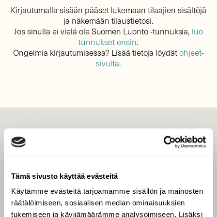
Kirjautumalla sisään pääset lukemaan tilaajien sisältöjä
ja näkemään tilaustietosi.
Jos sinulla ei vielä ole Suomen Luonto -tunnuksia,
luo
tunnukset ensin
.
Ongelmia kirjautumisessa? Lisää tietoja löydät
ohjeet-
sivulta
.
LEHTI
Uusin lehti
Tilaa Suomen Luonto
Tämä sivusto käyttää evästeitä
Tilaa digilukuoikeus
Käytämme evästeitä tarjoamamme sisällön ja mainosten
Äänestä parasta juttua
räätälöimiseen, sosiaalisen median ominaisuuksien
Tilaa uutiskirje
tukemiseen ja kävijämäärämme analysoimiseen. Lisäksi