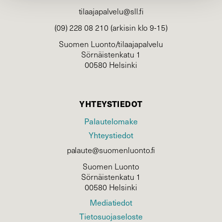
tilaajapalvelu@sll.fi
(09) 228 08 210 (arkisin klo 9-15)
Suomen Luonto/tilaajapalvelu
Sörnäistenkatu 1
00580 Helsinki
YHTEYSTIEDOT
Palautelomake
Yhteystiedot
palaute@suomenluonto.fi
Suomen Luonto
Sörnäistenkatu 1
00580 Helsinki
Mediatiedot
Tietosuojaseloste