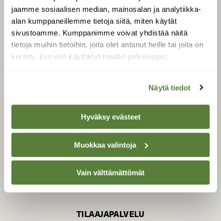
jaamme sosiaalisen median, mainosalan ja analytiikka-
alan kumppaneillemme tietoja siitä, miten käytät
sivustoamme. Kumppanimme voivat yhdistää näitä
SUOMEN LUONNON­
SUOJELU­LIITTO
tietoja muihin tietoihin, joita olet antanut heille tai joita on
kerätty, kun olet käyttänyt heidän palvelujaan.
Suomen Luonto -lehden
kustantaja on
Suomen
luonnonsuojelu­liitto
.
Näytä tiedot
Hyväksy evästeet
Muokkaa valintoja
Vain välttämättömät
TILAAJAPALVELU