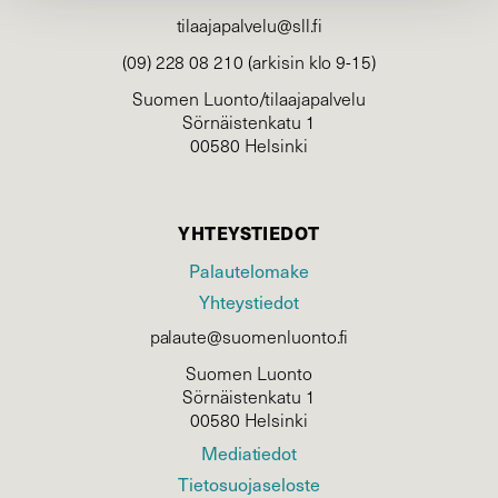
tilaajapalvelu@sll.fi
(09) 228 08 210 (arkisin klo 9-15)
Suomen Luonto/tilaajapalvelu
Sörnäistenkatu 1
00580 Helsinki
YHTEYSTIEDOT
Palautelomake
Yhteystiedot
palaute@suomenluonto.fi
Suomen Luonto
Sörnäistenkatu 1
00580 Helsinki
Mediatiedot
Tietosuojaseloste