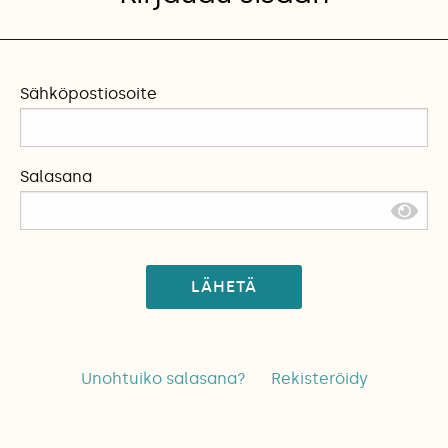
Sähköpostiosoite
Salasana
LÄHETÄ
Unohtuiko salasana?
Rekisteröidy