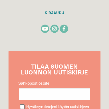
KIRJAUDU
TILAA
SUOMEN
LUONNON
UUTIS­KIRJE
Sähköpostiosoite
Hyväksyn tietojeni käytön uutiskirjeen