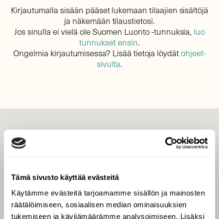
Kirjautumalla sisään pääset lukemaan tilaajien sisältöjä
ja näkemään tilaustietosi.
Jos sinulla ei vielä ole Suomen Luonto -tunnuksia,
luo
tunnukset ensin
.
Ongelmia kirjautumisessa? Lisää tietoja löydät
ohjeet-
sivulta
.
LEHTI
Uusin lehti
Tilaa Suomen Luonto
Tämä sivusto käyttää evästeitä
Tilaa digilukuoikeus
Käytämme evästeitä tarjoamamme sisällön ja mainosten
Äänestä parasta juttua
räätälöimiseen, sosiaalisen median ominaisuuksien
Tilaa uutiskirje
tukemiseen ja kävijämäärämme analysoimiseen. Lisäksi