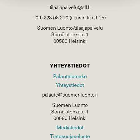
tilaajapalvelu@sll.fi
(09) 228 08 210 (arkisin klo 9-15)
Suomen Luonto/tilaajapalvelu
Sörnäistenkatu 1
00580 Helsinki
YHTEYSTIEDOT
Palautelomake
Yhteystiedot
palaute@suomenluonto.fi
Suomen Luonto
Sörnäistenkatu 1
00580 Helsinki
Mediatiedot
Tietosuojaseloste