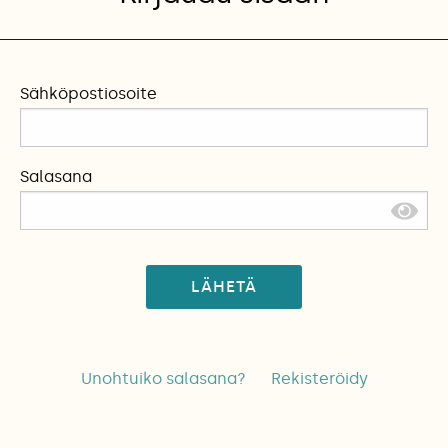
Sähköpostiosoite
Salasana
LÄHETÄ
Unohtuiko salasana?
Rekisteröidy