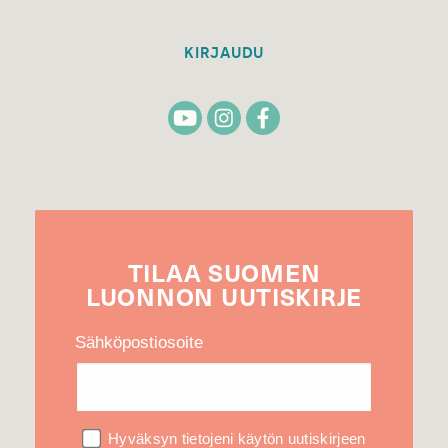
KIRJAUDU
TILAA
SUOMEN
LUONNON
UUTIS­KIRJE
Sähköpostiosoite
Hyväksyn tietojeni käytön uutiskirjeen