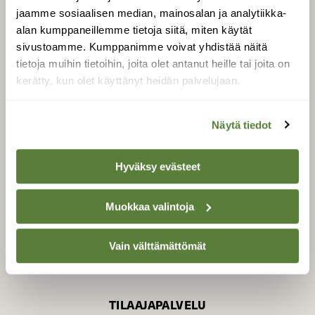
jaamme sosiaalisen median, mainosalan ja analytiikka-
alan kumppaneillemme tietoja siitä, miten käytät
sivustoamme. Kumppanimme voivat yhdistää näitä
SUOMEN LUONNON­
SUOJELU­LIITTO
tietoja muihin tietoihin, joita olet antanut heille tai joita on
kerätty, kun olet käyttänyt heidän palvelujaan.
Suomen Luonto -lehden
kustantaja on
Suomen
luonnonsuojelu­liitto
.
Näytä tiedot
Hyväksy evästeet
Muokkaa valintoja
Vain välttämättömät
TILAAJAPALVELU