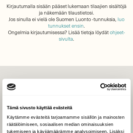
Kirjautumalla sisään pääset lukemaan tilaajien sisältöjä
ja näkemään tilaustietosi.
Jos sinulla ei vielä ole Suomen Luonto -tunnuksia,
luo
tunnukset ensin
.
Ongelmia kirjautumisessa? Lisää tietoja löydät
ohjeet-
sivulta
.
LEHTI
Uusin lehti
Tilaa Suomen Luonto
Tämä sivusto käyttää evästeitä
Tilaa digilukuoikeus
Käytämme evästeitä tarjoamamme sisällön ja mainosten
Äänestä parasta juttua
räätälöimiseen, sosiaalisen median ominaisuuksien
Tilaa uutiskirje
tukemiseen ja kävijämäärämme analysoimiseen. Lisäksi