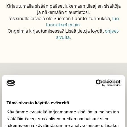
Kirjautumalla sisään pääset lukemaan tilaajien sisältöjä
ja näkemään tilaustietosi.
Jos sinulla ei vielä ole Suomen Luonto -tunnuksia,
luo
tunnukset ensin
.
Ongelmia kirjautumisessa? Lisää tietoja löydät
ohjeet-
sivulta
.
LEHTI
Uusin lehti
Tilaa Suomen Luonto
Tämä sivusto käyttää evästeitä
Tilaa digilukuoikeus
Käytämme evästeitä tarjoamamme sisällön ja mainosten
Äänestä parasta juttua
räätälöimiseen, sosiaalisen median ominaisuuksien
Tilaa uutiskirje
tukemiseen ja kävijämäärämme analysoimiseen. Lisäksi