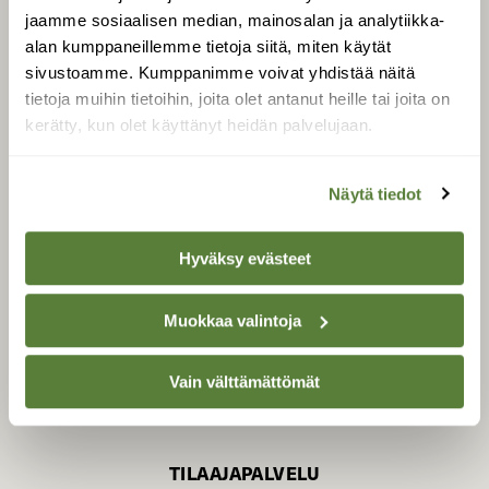
jaamme sosiaalisen median, mainosalan ja analytiikka-
alan kumppaneillemme tietoja siitä, miten käytät
sivustoamme. Kumppanimme voivat yhdistää näitä
SUOMEN LUONNON­
SUOJELU­LIITTO
tietoja muihin tietoihin, joita olet antanut heille tai joita on
kerätty, kun olet käyttänyt heidän palvelujaan.
Suomen Luonto -lehden
Suomen
kustantaja on
luonnonsuojelu­liitto
.
Näytä tiedot
Hyväksy evästeet
Muokkaa valintoja
Vain välttämättömät
TILAAJAPALVELU