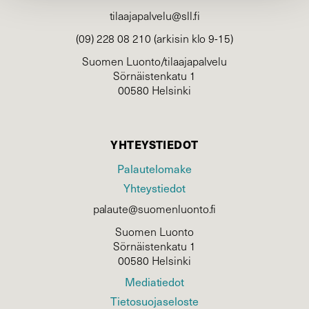
tilaajapalvelu@sll.fi
(09) 228 08 210 (arkisin klo 9-15)
Suomen Luonto/tilaajapalvelu
Sörnäistenkatu 1
00580 Helsinki
YHTEYSTIEDOT
Palautelomake
Yhteystiedot
palaute@suomenluonto.fi
Suomen Luonto
Sörnäistenkatu 1
00580 Helsinki
Mediatiedot
Tietosuojaseloste