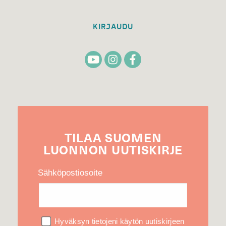
KIRJAUDU
TILAA
SUOMEN
LUONNON
UUTIS­KIRJE
Sähköpostiosoite
Hyväksyn tietojeni käytön uutiskirjeen