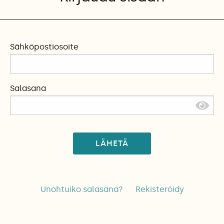
Sähköpostiosoite
Salasana
LÄHETÄ
Unohtuiko salasana?
Rekisteröidy