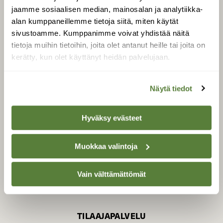
jaamme sosiaalisen median, mainosalan ja analytiikka-
alan kumppaneillemme tietoja siitä, miten käytät
sivustoamme. Kumppanimme voivat yhdistää näitä
SUOMEN LUONNON­
SUOJELU­LIITTO
tietoja muihin tietoihin, joita olet antanut heille tai joita on
kerätty, kun olet käyttänyt heidän palvelujaan.
Suomen Luonto -lehden
Suomen
kustantaja on
luonnonsuojelu­liitto
.
Näytä tiedot
Hyväksy evästeet
Muokkaa valintoja
Vain välttämättömät
TILAAJAPALVELU