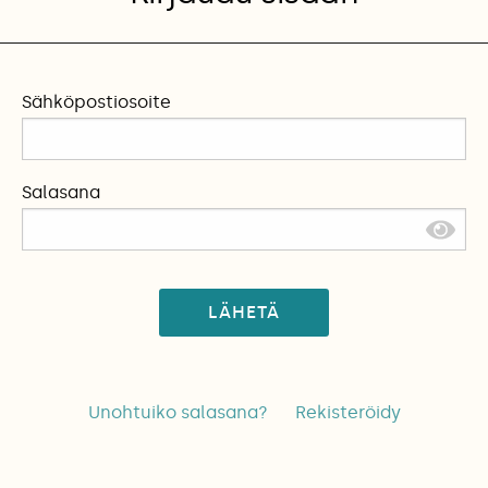
Sähköpostiosoite
Salasana
LÄHETÄ
Unohtuiko salasana?
Rekisteröidy