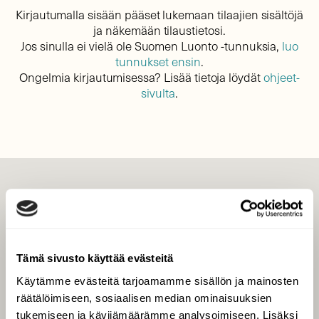
Kirjautumalla sisään pääset lukemaan tilaajien sisältöjä
ja näkemään tilaustietosi.
Jos sinulla ei vielä ole Suomen Luonto -tunnuksia,
luo
tunnukset ensin
.
Ongelmia kirjautumisessa? Lisää tietoja löydät
ohjeet-
sivulta
.
LEHTI
Uusin lehti
Tilaa Suomen Luonto
Tämä sivusto käyttää evästeitä
Tilaa digilukuoikeus
Käytämme evästeitä tarjoamamme sisällön ja mainosten
Äänestä parasta juttua
räätälöimiseen, sosiaalisen median ominaisuuksien
Tilaa uutiskirje
tukemiseen ja kävijämäärämme analysoimiseen. Lisäksi