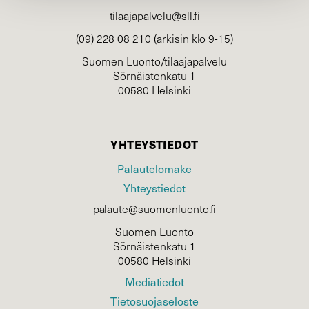
tilaajapalvelu@sll.fi
(09) 228 08 210 (arkisin klo 9-15)
Suomen Luonto/tilaajapalvelu
Sörnäistenkatu 1
00580 Helsinki
YHTEYSTIEDOT
Palautelomake
Yhteystiedot
palaute@suomenluonto.fi
Suomen Luonto
Sörnäistenkatu 1
00580 Helsinki
Mediatiedot
Tietosuojaseloste