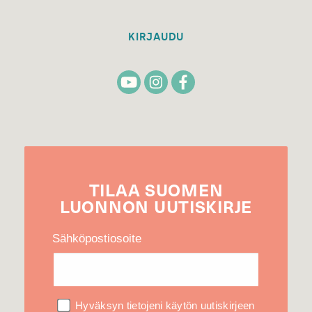
KIRJAUDU
TILAA
SUOMEN
LUONNON
UUTIS­KIRJE
Sähköpostiosoite
Hyväksyn tietojeni käytön uutiskirjeen