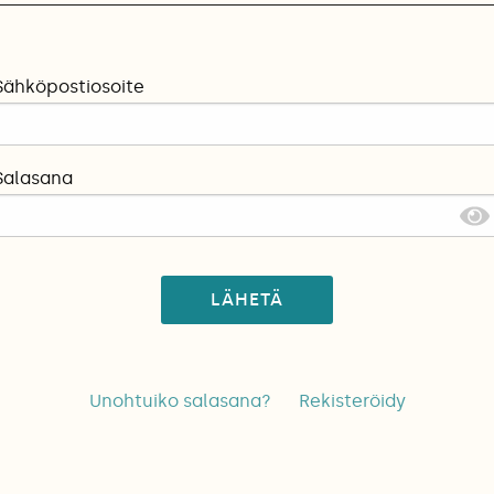
Sähköpostiosoite
Salasana
LÄHETÄ
Unohtuiko salasana?
Rekisteröidy