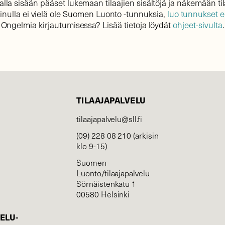
lla sisään pääset lukemaan tilaajien sisältöjä ja näkemään til
sinulla ei vielä ole Suomen Luonto -tunnuksia,
luo tunnukset 
Ongelmia kirjautumisessa? Lisää tietoja löydät
ohjeet-sivulta
.
TILAAJAPALVELU
tilaajapalvelu@sll.fi
(09) 228 08 210 (arkisin
klo 9-15)
Suomen
Luonto/tilaajapalvelu
Sörnäistenkatu 1
00580 Helsinki
ELU­