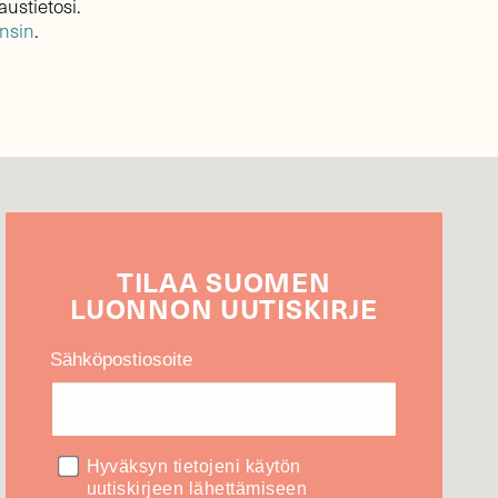
austietosi.
ensin
.
TILAA
SUOMEN
LUONNON
UUTIS­KIRJE
Sähköpostiosoite
Hyväksyn tietojeni käytön
uutiskirjeen lähettämiseen