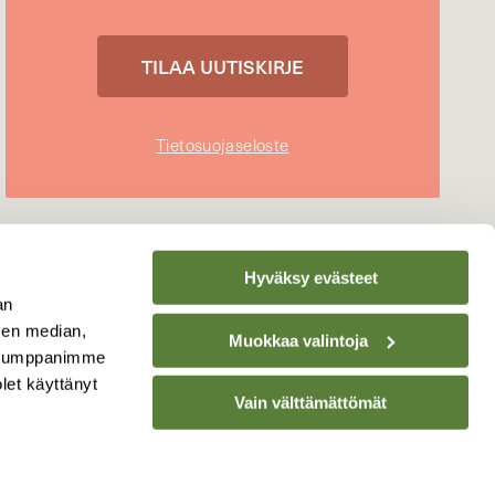
Tietosuojaseloste
Hyväksy evästeet
an
sen median,
Muokkaa valintoja
. Kumppanimme
olet käyttänyt
Vain välttämättömät