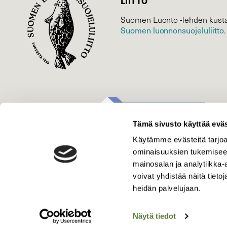
LIITTO
Suomen Luonto -lehden kusta
Suomen luonnonsuojelu­liitto
.
Tämä sivusto käyttää eväs
Käytämme evästeitä tarjoa
ominaisuuksien tukemisee
mainosalan ja analytiikka
voivat yhdistää näitä tietoja
heidän palvelujaan.
Näytä tiedot