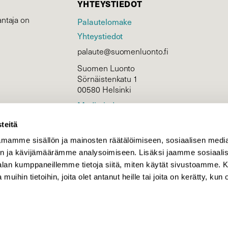
YHTEYSTIEDOT
ntaja on
Palautelomake
Yhteystiedot
palaute@suomenluonto.fi
Suomen Luonto
Sörnäistenkatu 1
00580 Helsinki
Mediatiedot
Tietosuojaseloste
teitä
mamme sisällön ja mainosten räätälöimiseen, sosiaalisen medi
n ja kävijämäärämme analysoimiseen. Lisäksi jaamme sosiaali
KIRJAUDU
-alan kumppaneillemme tietoja siitä, miten käytät sivustoamme
 muihin tietoihin, joita olet antanut heille tai joita on kerätty, kun 