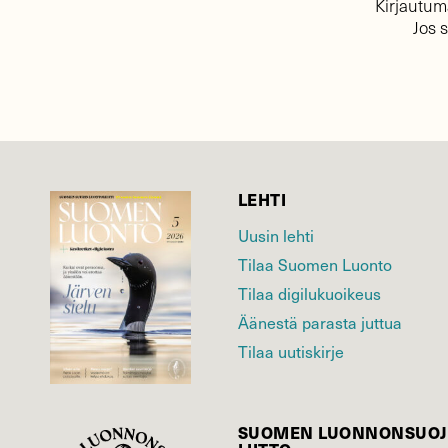
Kirjautuma
Jos 
LEHTI
Uusin lehti
Tilaa Suomen Luonto
Tilaa digilukuoikeus
Äänestä parasta juttua
Tilaa uutiskirje
SUOMEN LUONNON­SUOJ