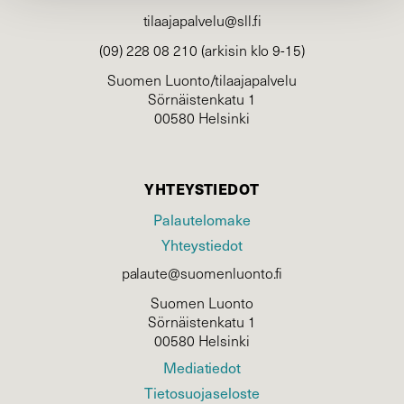
tilaajapalvelu@sll.fi
(09) 228 08 210 (arkisin klo 9-15)
Suomen Luonto/tilaajapalvelu
Sörnäistenkatu 1
00580 Helsinki
YHTEYSTIEDOT
Palautelomake
Yhteystiedot
palaute@suomenluonto.fi
Suomen Luonto
Sörnäistenkatu 1
00580 Helsinki
Mediatiedot
Tietosuojaseloste