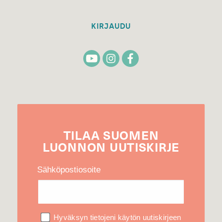
KIRJAUDU
TILAA
SUOMEN
LUONNON
UUTIS­KIRJE
Sähköpostiosoite
Hyväksyn tietojeni käytön uutiskirjeen