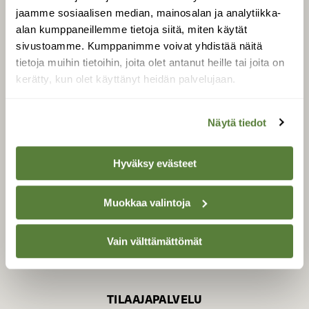
jaamme sosiaalisen median, mainosalan ja analytiikka-
alan kumppaneillemme tietoja siitä, miten käytät
sivustoamme. Kumppanimme voivat yhdistää näitä
SUOMEN LUONNON­
SUOJELU­LIITTO
tietoja muihin tietoihin, joita olet antanut heille tai joita on
kerätty, kun olet käyttänyt heidän palvelujaan.
Suomen Luonto -lehden
kustantaja on
Suomen
luonnonsuojelu­liitto
.
Näytä tiedot
Hyväksy evästeet
Muokkaa valintoja
Vain välttämättömät
TILAAJAPALVELU