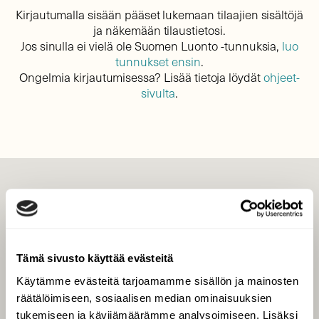
Kirjautumalla sisään pääset lukemaan tilaajien sisältöjä
ja näkemään tilaustietosi.
Jos sinulla ei vielä ole Suomen Luonto -tunnuksia,
luo
tunnukset ensin
.
Ongelmia kirjautumisessa? Lisää tietoja löydät
ohjeet-
sivulta
.
LEHTI
Uusin lehti
Tilaa Suomen Luonto
Tämä sivusto käyttää evästeitä
Tilaa digilukuoikeus
Käytämme evästeitä tarjoamamme sisällön ja mainosten
Äänestä parasta juttua
räätälöimiseen, sosiaalisen median ominaisuuksien
Tilaa uutiskirje
tukemiseen ja kävijämäärämme analysoimiseen. Lisäksi