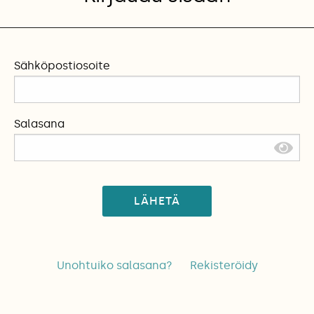
Sähköpostiosoite
Salasana
LÄHETÄ
Unohtuiko salasana?
Rekisteröidy