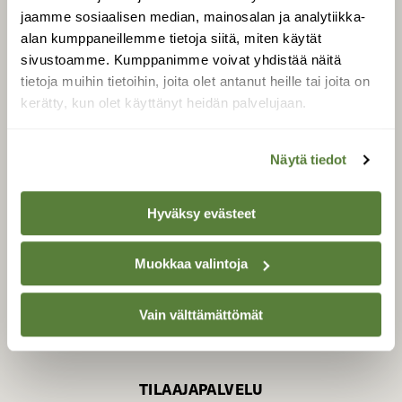
jaamme sosiaalisen median, mainosalan ja analytiikka-
alan kumppaneillemme tietoja siitä, miten käytät
sivustoamme. Kumppanimme voivat yhdistää näitä
SUOMEN LUONNON­
SUOJELU­LIITTO
tietoja muihin tietoihin, joita olet antanut heille tai joita on
kerätty, kun olet käyttänyt heidän palvelujaan.
Suomen Luonto -lehden
Suomen
kustantaja on
luonnonsuojelu­liitto
.
Näytä tiedot
Hyväksy evästeet
Muokkaa valintoja
Vain välttämättömät
TILAAJAPALVELU