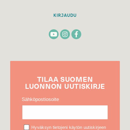
KIRJAUDU
TILAA
SUOMEN
LUONNON
UUTIS­KIRJE
Sähköpostiosoite
Hyväksyn tietojeni käytön uutiskirjeen