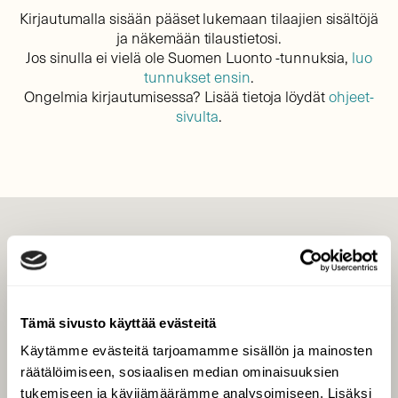
Kirjautumalla sisään pääset lukemaan tilaajien sisältöjä
ja näkemään tilaustietosi.
Jos sinulla ei vielä ole Suomen Luonto -tunnuksia,
luo
tunnukset ensin
.
Ongelmia kirjautumisessa? Lisää tietoja löydät
ohjeet-
sivulta
.
LEHTI
Uusin lehti
Tilaa Suomen Luonto
Tämä sivusto käyttää evästeitä
Tilaa digilukuoikeus
Käytämme evästeitä tarjoamamme sisällön ja mainosten
Äänestä parasta juttua
räätälöimiseen, sosiaalisen median ominaisuuksien
Tilaa uutiskirje
tukemiseen ja kävijämäärämme analysoimiseen. Lisäksi