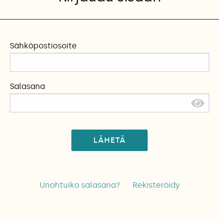
Sähköpostiosoite
Salasana
LÄHETÄ
Unohtuiko salasana?
Rekisteröidy