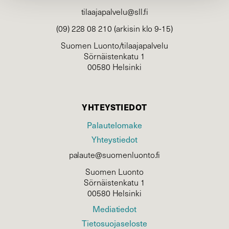
tilaajapalvelu@sll.fi
(09) 228 08 210 (arkisin klo 9-15)
Suomen Luonto/tilaajapalvelu
Sörnäistenkatu 1
00580 Helsinki
YHTEYSTIEDOT
Palautelomake
Yhteystiedot
palaute@suomenluonto.fi
Suomen Luonto
Sörnäistenkatu 1
00580 Helsinki
Mediatiedot
Tietosuojaseloste