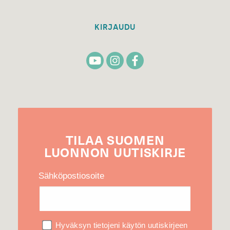
KIRJAUDU
TILAA
SUOMEN
LUONNON
UUTIS­KIRJE
Sähköpostiosoite
Hyväksyn tietojeni käytön uutiskirjeen