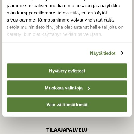
jaamme sosiaalisen median, mainosalan ja analytiikka-
alan kumppaneillemme tietoja siitä, miten käytät
sivustoamme. Kumppanimme voivat yhdistää näitä
SUOMEN LUONNON­
SUOJELU­LIITTO
tietoja muihin tietoihin, joita olet antanut heille tai joita on
kerätty, kun olet käyttänyt heidän palvelujaan.
Suomen Luonto -lehden
kustantaja on
Suomen
luonnonsuojelu­liitto
.
Näytä tiedot
Hyväksy evästeet
Muokkaa valintoja
Vain välttämättömät
TILAAJAPALVELU