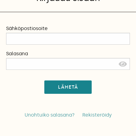
Sähköpostiosoite
Salasana
LÄHETÄ
Unohtuiko salasana?
Rekisteröidy