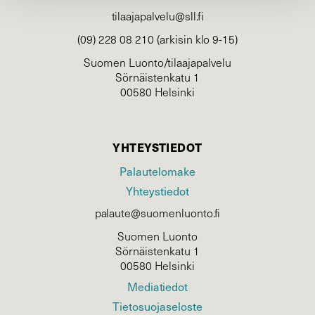
tilaajapalvelu@sll.fi
(09) 228 08 210 (arkisin klo 9-15)
Suomen Luonto/tilaajapalvelu
Sörnäistenkatu 1
00580 Helsinki
YHTEYSTIEDOT
Palautelomake
Yhteystiedot
palaute@suomenluonto.fi
Suomen Luonto
Sörnäistenkatu 1
00580 Helsinki
Mediatiedot
Tietosuojaseloste