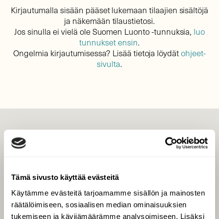
Kirjautumalla sisään pääset lukemaan tilaajien sisältöjä
ja näkemään tilaustietosi.
Jos sinulla ei vielä ole Suomen Luonto -tunnuksia,
luo
tunnukset ensin
.
Ongelmia kirjautumisessa? Lisää tietoja löydät
ohjeet-
sivulta
.
LEHTI
Uusin lehti
Tilaa Suomen Luonto
Tämä sivusto käyttää evästeitä
Tilaa digilukuoikeus
Käytämme evästeitä tarjoamamme sisällön ja mainosten
Äänestä parasta juttua
räätälöimiseen, sosiaalisen median ominaisuuksien
Tilaa uutiskirje
tukemiseen ja kävijämäärämme analysoimiseen. Lisäksi