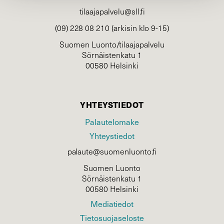
tilaajapalvelu@sll.fi
(09) 228 08 210 (arkisin klo 9-15)
Suomen Luonto/tilaajapalvelu
Sörnäistenkatu 1
00580 Helsinki
YHTEYSTIEDOT
Palautelomake
Yhteystiedot
palaute@suomenluonto.fi
Suomen Luonto
Sörnäistenkatu 1
00580 Helsinki
Mediatiedot
Tietosuojaseloste