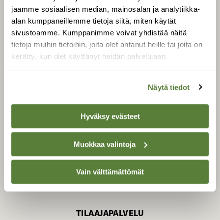
jaamme sosiaalisen median, mainosalan ja analytiikka-
alan kumppaneillemme tietoja siitä, miten käytät
sivustoamme. Kumppanimme voivat yhdistää näitä
SUOMEN LUONNON­
SUOJELU­LIITTO
tietoja muihin tietoihin, joita olet antanut heille tai joita on
kerätty, kun olet käyttänyt heidän palvelujaan.
Suomen Luonto -lehden
kustantaja on
Suomen
luonnonsuojelu­liitto
.
Näytä tiedot
Hyväksy evästeet
Muokkaa valintoja
Vain välttämättömät
TILAAJAPALVELU