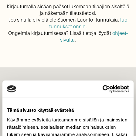
Kirjautumalla sisään pääset lukemaan tilaajien sisältöjä
ja näkemään tilaustietosi.
Jos sinulla ei vielä ole Suomen Luonto -tunnuksia,
luo
tunnukset ensin
.
Ongelmia kirjautumisessa? Lisää tietoja löydät
ohjeet-
sivulta
.
LEHTI
Uusin lehti
Tilaa Suomen Luonto
Tämä sivusto käyttää evästeitä
Tilaa digilukuoikeus
Käytämme evästeitä tarjoamamme sisällön ja mainosten
Äänestä parasta juttua
räätälöimiseen, sosiaalisen median ominaisuuksien
Tilaa uutiskirje
tukemiseen ja kävijämäärämme analysoimiseen. Lisäksi