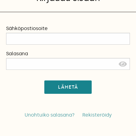
Sähköpostiosoite
Salasana
LÄHETÄ
Unohtuiko salasana?
Rekisteröidy