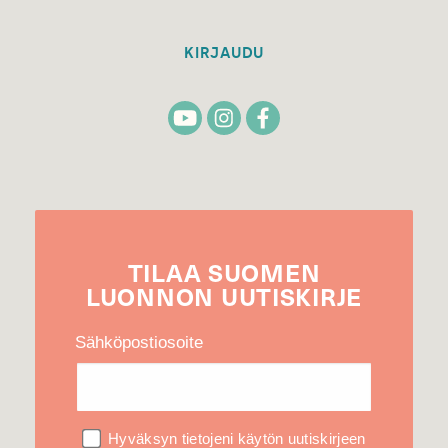
KIRJAUDU
TILAA
SUOMEN
LUONNON
UUTIS­KIRJE
Sähköpostiosoite
Hyväksyn tietojeni käytön uutiskirjeen