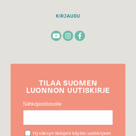
KIRJAUDU
TILAA
SUOMEN
LUONNON
UUTIS­KIRJE
Sähköpostiosoite
Hyväksyn tietojeni käytön uutiskirjeen