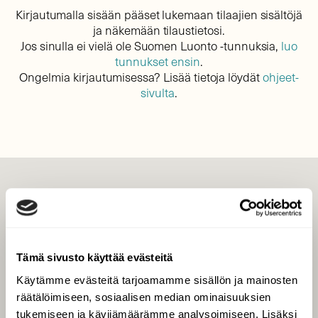
Kirjautumalla sisään pääset lukemaan tilaajien sisältöjä
ja näkemään tilaustietosi.
Jos sinulla ei vielä ole Suomen Luonto -tunnuksia,
luo
tunnukset ensin
.
Ongelmia kirjautumisessa? Lisää tietoja löydät
ohjeet-
sivulta
.
LEHTI
Uusin lehti
Tilaa Suomen Luonto
Tämä sivusto käyttää evästeitä
Tilaa digilukuoikeus
Käytämme evästeitä tarjoamamme sisällön ja mainosten
Äänestä parasta juttua
räätälöimiseen, sosiaalisen median ominaisuuksien
Tilaa uutiskirje
tukemiseen ja kävijämäärämme analysoimiseen. Lisäksi