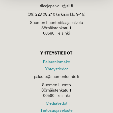
tilaajapalvelu@sll.fi
(09) 228 08 210 (arkisin klo 9-15)
Suomen Luonto/tilaajapalvelu
Sörnäistenkatu 1
00580 Helsinki
YHTEYSTIEDOT
Palautelomake
Yhteystiedot
palaute@suomenluonto.fi
Suomen Luonto
Sörnäistenkatu 1
00580 Helsinki
Mediatiedot
Tietosuojaseloste