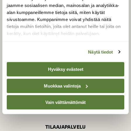
jaamme sosiaalisen median, mainosalan ja analytiikka-
alan kumppaneillemme tietoja siitä, miten käytät
sivustoamme. Kumppanimme voivat yhdistää näitä
SUOMEN LUONNON­
SUOJELU­LIITTO
tietoja muihin tietoihin, joita olet antanut heille tai joita on
kerätty, kun olet käyttänyt heidän palvelujaan.
Suomen Luonto -lehden
Suomen
kustantaja on
luonnonsuojelu­liitto
.
Näytä tiedot
Hyväksy evästeet
Muokkaa valintoja
Vain välttämättömät
TILAAJAPALVELU