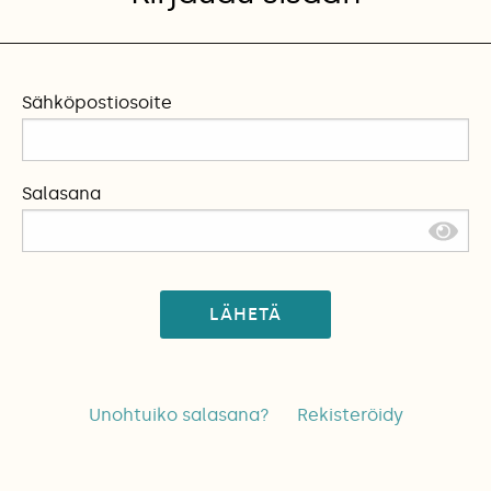
Sähköpostiosoite
Salasana
LÄHETÄ
Unohtuiko salasana?
Rekisteröidy