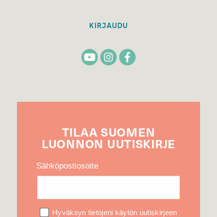
KIRJAUDU
TILAA
SUOMEN
LUONNON
UUTIS­KIRJE
Sähköpostiosoite
Hyväksyn tietojeni käytön uutiskirjeen