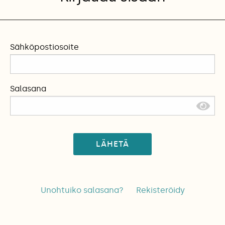
Sähköpostiosoite
Salasana
LÄHETÄ
Unohtuiko salasana?
Rekisteröidy