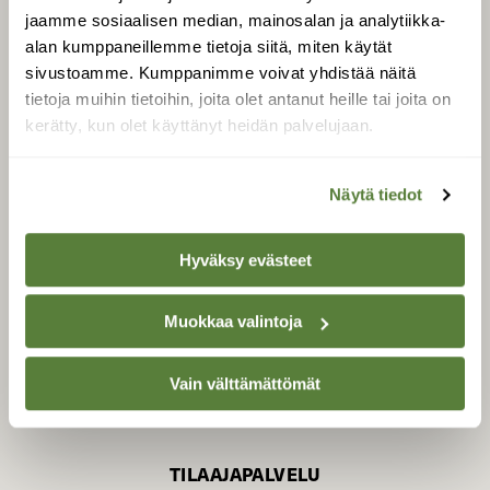
jaamme sosiaalisen median, mainosalan ja analytiikka-
alan kumppaneillemme tietoja siitä, miten käytät
sivustoamme. Kumppanimme voivat yhdistää näitä
SUOMEN LUONNON­
SUOJELU­LIITTO
tietoja muihin tietoihin, joita olet antanut heille tai joita on
kerätty, kun olet käyttänyt heidän palvelujaan.
Suomen Luonto -lehden
Suomen
kustantaja on
luonnonsuojelu­liitto
.
Näytä tiedot
Hyväksy evästeet
Muokkaa valintoja
Vain välttämättömät
TILAAJAPALVELU