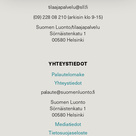
tilaajapalvelu@sll.fi
(09) 228 08 210 (arkisin klo 9-15)
Suomen Luonto/tilaajapalvelu
Sörnäistenkatu 1
00580 Helsinki
YHTEYSTIEDOT
Palautelomake
Yhteystiedot
palaute@suomenluonto.fi
Suomen Luonto
Sörnäistenkatu 1
00580 Helsinki
Mediatiedot
Tietosuojaseloste