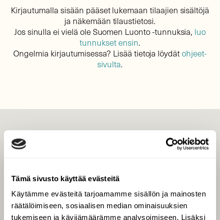
Kirjautumalla sisään pääset lukemaan tilaajien sisältöjä
ja näkemään tilaustietosi.
Jos sinulla ei vielä ole Suomen Luonto -tunnuksia,
luo
tunnukset ensin
.
Ongelmia kirjautumisessa? Lisää tietoja löydät
ohjeet-
sivulta
.
LEHTI
Uusin lehti
Tilaa Suomen Luonto
Tämä sivusto käyttää evästeitä
Tilaa digilukuoikeus
Käytämme evästeitä tarjoamamme sisällön ja mainosten
Äänestä parasta juttua
räätälöimiseen, sosiaalisen median ominaisuuksien
Tilaa uutiskirje
tukemiseen ja kävijämäärämme analysoimiseen. Lisäksi