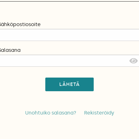
Sähköpostiosoite
Salasana
LÄHETÄ
Unohtuiko salasana?
Rekisteröidy