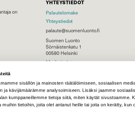
YHTEYSTIEDOT
ntaja on
Palautelomake
Yhteystiedot
palaute@suomenluonto.fi
Suomen Luonto
Sörnäistenkatu 1
00580 Helsinki
Mediatiedot
Tietosuojaseloste
teitä
mamme sisällön ja mainosten räätälöimiseen, sosiaalisen medi
n ja kävijämäärämme analysoimiseen. Lisäksi jaamme sosiaali
KIRJAUDU
-alan kumppaneillemme tietoja siitä, miten käytät sivustoamme
 muihin tietoihin, joita olet antanut heille tai joita on kerätty, kun 