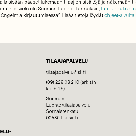
lla sisään pääset lukemaan tilaajien sisältöjä ja näkemään til
sinulla ei vielä ole Suomen Luonto -tunnuksia,
luo tunnukset 
Ongelmia kirjautumisessa? Lisää tietoja löydät
ohjeet-sivulta
.
TILAAJAPALVELU
tilaajapalvelu@sll.fi
(09) 228 08 210 (arkisin
klo 9-15)
Suomen
Luonto/tilaajapalvelu
Sörnäistenkatu 1
00580 Helsinki
ELU­