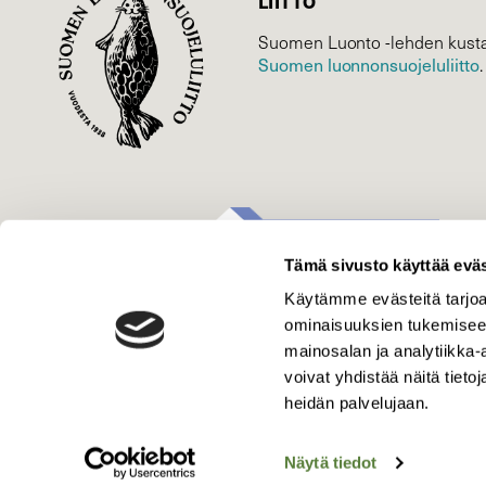
LIITTO
Suomen Luonto -lehden kusta
Suomen luonnonsuojelu­liitto
.
Tämä sivusto käyttää eväs
Käytämme evästeitä tarjoa
ominaisuuksien tukemisee
mainosalan ja analytiikka
voivat yhdistää näitä tietoja
heidän palvelujaan.
Näytä tiedot