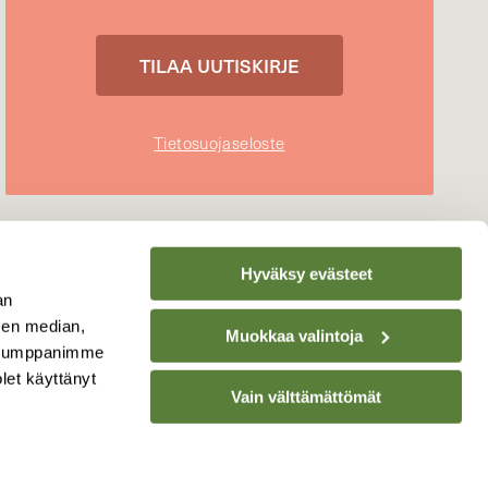
Tietosuojaseloste
Hyväksy evästeet
an
sen median,
Muokkaa valintoja
. Kumppanimme
olet käyttänyt
Vain välttämättömät