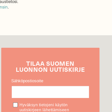
austietosi.
ensin
.
TILAA
SUOMEN
LUONNON
UUTIS­KIRJE
Sähköpostiosoite
Hyväksyn tietojeni käytön
uutiskirjeen lähettämiseen