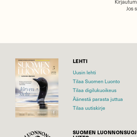
Kirjautuma
Jos 
LEHTI
Uusin lehti
Tilaa Suomen Luonto
Tilaa digilukuoikeus
Äänestä parasta juttua
Tilaa uutiskirje
SUOMEN LUONNON­SUOJ