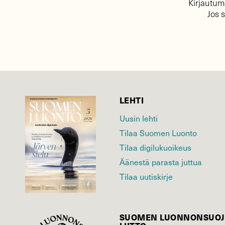
Kirjautuma
Jos 
LEHTI
Uusin lehti
Tilaa Suomen Luonto
Tilaa digilukuoikeus
Äänestä parasta juttua
Tilaa uutiskirje
SUOMEN LUONNON­SUOJ