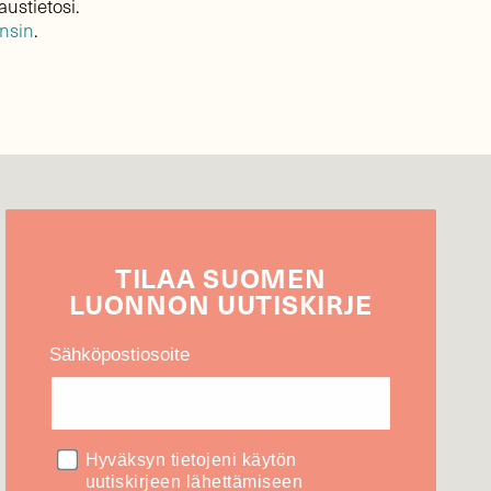
austietosi.
ensin
.
TILAA
SUOMEN
LUONNON
UUTIS­KIRJE
Sähköpostiosoite
Hyväksyn tietojeni käytön
uutiskirjeen lähettämiseen