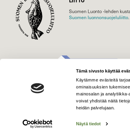
LIITTO
Suomen Luonto -lehden kusta
Suomen luonnonsuojelu­liitto
.
Tämä sivusto käyttää eväs
Käytämme evästeitä tarjoa
ominaisuuksien tukemisee
mainosalan ja analytiikka
voivat yhdistää näitä tietoja
heidän palvelujaan.
Näytä tiedot