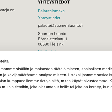
YHTEYSTIEDOT
ntaja on
Palautelomake
Yhteystiedot
palaute@suomenluonto.fi
Suomen Luonto
Sörnäistenkatu 1
00580 Helsinki
Mediatiedot
Tietosuojaseloste
teitä
mamme sisällön ja mainosten räätälöimiseen, sosiaalisen medi
n ja kävijämäärämme analysoimiseen. Lisäksi jaamme sosiaali
KIRJAUDU
-alan kumppaneillemme tietoja siitä, miten käytät sivustoamme
 muihin tietoihin, joita olet antanut heille tai joita on kerätty, kun 