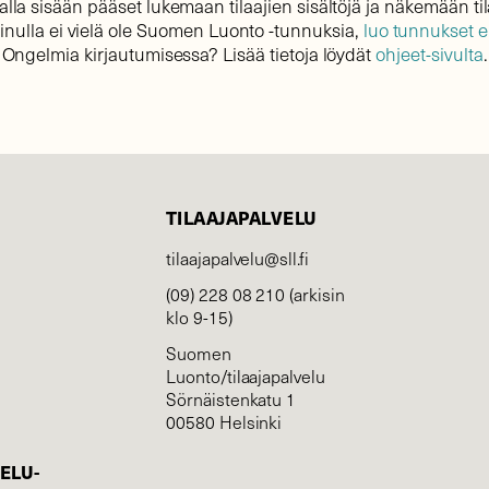
lla sisään pääset lukemaan tilaajien sisältöjä ja näkemään til
sinulla ei vielä ole Suomen Luonto -tunnuksia,
luo tunnukset 
Ongelmia kirjautumisessa? Lisää tietoja löydät
ohjeet-sivulta
.
TILAAJAPALVELU
tilaajapalvelu@sll.fi
(09) 228 08 210 (arkisin
klo 9-15)
Suomen
Luonto/tilaajapalvelu
Sörnäistenkatu 1
00580 Helsinki
ELU­