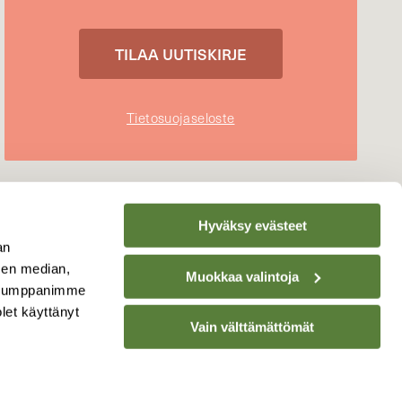
Tietosuojaseloste
Hyväksy evästeet
an
sen median,
Muokkaa valintoja
. Kumppanimme
olet käyttänyt
Vain välttämättömät