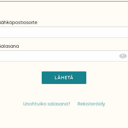
Sähköpostiosoite
Salasana
LÄHETÄ
Unohtuiko salasana?
Rekisteröidy