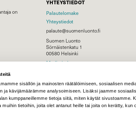
YHTEYSTIEDOT
ntaja on
Palautelomake
Yhteystiedot
palaute@suomenluonto.fi
Suomen Luonto
Sörnäistenkatu 1
00580 Helsinki
Mediatiedot
Tietosuojaseloste
teitä
mamme sisällön ja mainosten räätälöimiseen, sosiaalisen medi
n ja kävijämäärämme analysoimiseen. Lisäksi jaamme sosiaali
KIRJAUDU
-alan kumppaneillemme tietoja siitä, miten käytät sivustoamme
 muihin tietoihin, joita olet antanut heille tai joita on kerätty, kun 