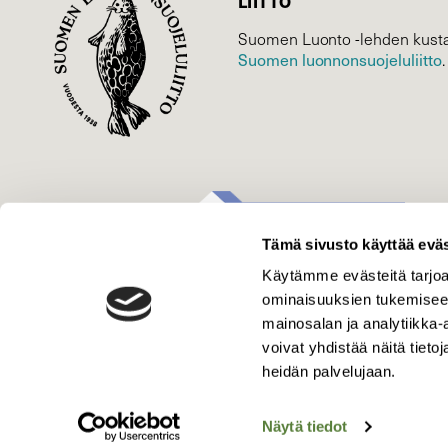
LIITTO
Suomen Luonto -lehden kusta
Suomen luonnonsuojelu­liitto
.
Tämä sivusto käyttää eväs
Käytämme evästeitä tarjoa
ominaisuuksien tukemisee
mainosalan ja analytiikka
voivat yhdistää näitä tietoja
heidän palvelujaan.
Näytä tiedot