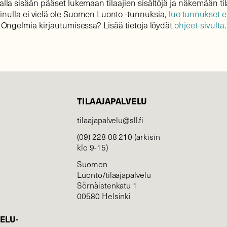
lla sisään pääset lukemaan tilaajien sisältöjä ja näkemään til
sinulla ei vielä ole Suomen Luonto -tunnuksia,
luo tunnukset 
Ongelmia kirjautumisessa? Lisää tietoja löydät
ohjeet-sivulta
.
TILAAJAPALVELU
tilaajapalvelu@sll.fi
(09) 228 08 210 (arkisin
klo 9-15)
Suomen
Luonto/tilaajapalvelu
Sörnäistenkatu 1
00580 Helsinki
ELU­