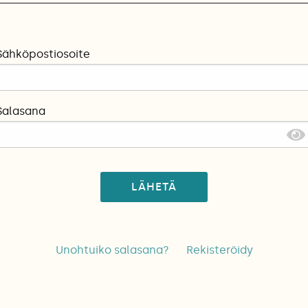
Sähköpostiosoite
Salasana
LÄHETÄ
Unohtuiko salasana?
Rekisteröidy