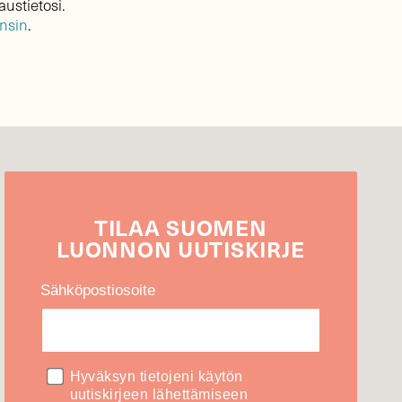
austietosi.
ensin
.
TILAA
SUOMEN
LUONNON
UUTIS­KIRJE
Sähköpostiosoite
Hyväksyn tietojeni käytön
uutiskirjeen lähettämiseen