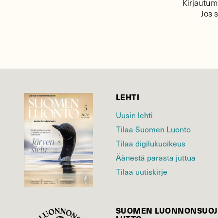
Kirjautuma
Jos 
LEHTI
Uusin lehti
Tilaa Suomen Luonto
Tilaa digilukuoikeus
Äänestä parasta juttua
Tilaa uutiskirje
SUOMEN LUONNON­SUOJ