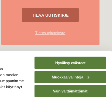
Tietosuojaseloste
Hyväksy evästeet
an
sen median,
Muokkaa valintoja
. Kumppanimme
olet käyttänyt
Vain välttämättömät