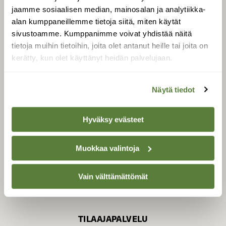
jaamme sosiaalisen median, mainosalan ja analytiikka-
alan kumppaneillemme tietoja siitä, miten käytät
sivustoamme. Kumppanimme voivat yhdistää näitä
SUOMEN LUONNON­
SUOJELU­LIITTO
tietoja muihin tietoihin, joita olet antanut heille tai joita on
kerätty, kun olet käyttänyt heidän palvelujaan.
Suomen Luonto -lehden
kustantaja on
Suomen
luonnonsuojelu­liitto
.
Näytä tiedot
Hyväksy evästeet
Muokkaa valintoja
Vain välttämättömät
TILAAJAPALVELU