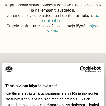
Kirjautumalla sisään pääset lukemaan tilaajien sisältöjä
ja näkemään tilaustietosi.
Jos sinulla ei vielä ole Suomen Luonto -tunnuksia,
luo
tunnukset ensin
.
Ongelmia kirjautumisessa? Lisää tietoja löydät
ohjeet-
sivulta
.
LEHTI
Uusin lehti
Tilaa Suomen Luonto
Tämä sivusto käyttää evästeitä
Tilaa digilukuoikeus
Käytämme evästeitä tarjoamamme sisällön ja mainosten
Äänestä parasta juttua
räätälöimiseen, sosiaalisen median ominaisuuksien
Tilaa uutiskirje
tukemiseen ja kävijämäärämme analysoimiseen. Lisäksi