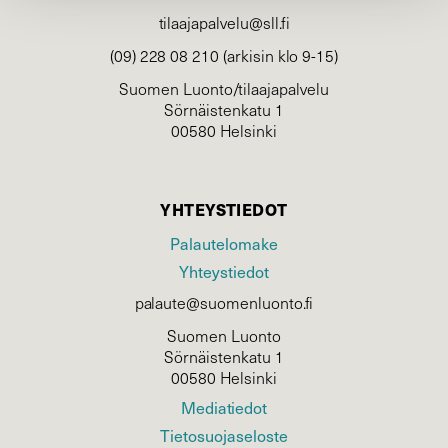
tilaajapalvelu@sll.fi
(09) 228 08 210 (arkisin klo 9-15)
Suomen Luonto/tilaajapalvelu
Sörnäistenkatu 1
00580 Helsinki
YHTEYSTIEDOT
Palautelomake
Yhteystiedot
palaute@suomenluonto.fi
Suomen Luonto
Sörnäistenkatu 1
00580 Helsinki
Mediatiedot
Tietosuojaseloste