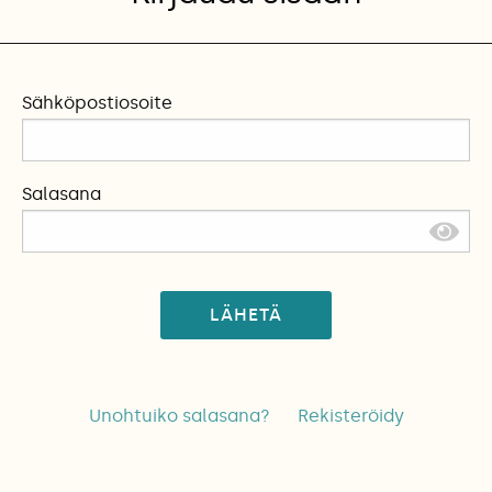
Sähköpostiosoite
Salasana
LÄHETÄ
Unohtuiko salasana?
Rekisteröidy