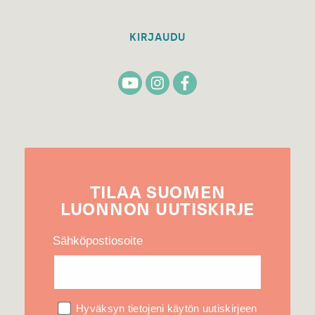
KIRJAUDU
TILAA
SUOMEN
LUONNON
UUTIS­KIRJE
Sähköpostiosoite
Hyväksyn tietojeni käytön uutiskirjeen