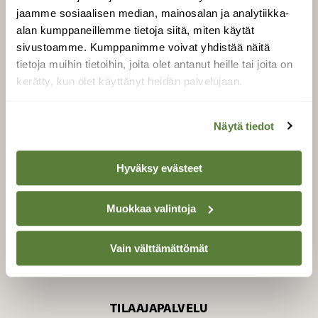
jaamme sosiaalisen median, mainosalan ja analytiikka-
alan kumppaneillemme tietoja siitä, miten käytät
sivustoamme. Kumppanimme voivat yhdistää näitä
SUOMEN LUONNON­
SUOJELU­LIITTO
tietoja muihin tietoihin, joita olet antanut heille tai joita on
kerätty, kun olet käyttänyt heidän palvelujaan.
Suomen Luonto -lehden
kustantaja on
Suomen
luonnonsuojelu­liitto
.
Näytä tiedot
Hyväksy evästeet
Muokkaa valintoja
Vain välttämättömät
TILAAJAPALVELU