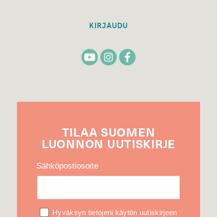
KIRJAUDU
TILAA
SUOMEN
LUONNON
UUTIS­KIRJE
Sähköpostiosoite
Hyväksyn tietojeni käytön uutiskirjeen