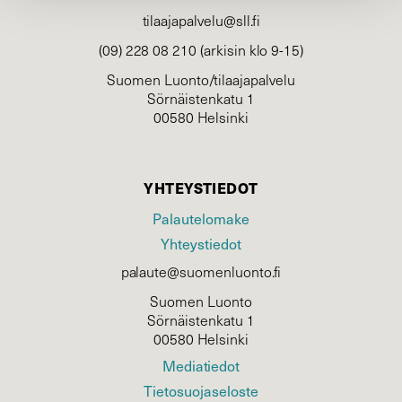
tilaajapalvelu@sll.fi
(09) 228 08 210 (arkisin klo 9-15)
Suomen Luonto/tilaajapalvelu
Sörnäistenkatu 1
00580 Helsinki
YHTEYSTIEDOT
Palautelomake
Yhteystiedot
palaute@suomenluonto.fi
Suomen Luonto
Sörnäistenkatu 1
00580 Helsinki
Mediatiedot
Tietosuojaseloste