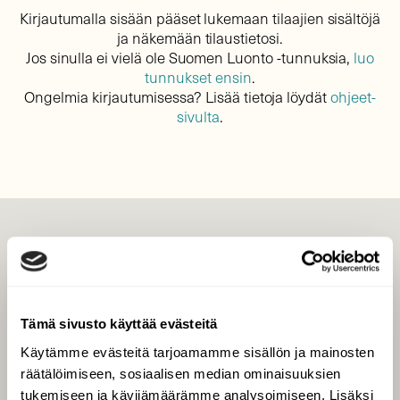
Kirjautumalla sisään pääset lukemaan tilaajien sisältöjä
ja näkemään tilaustietosi.
Jos sinulla ei vielä ole Suomen Luonto -tunnuksia,
luo
tunnukset ensin
.
Ongelmia kirjautumisessa? Lisää tietoja löydät
ohjeet-
sivulta
.
LEHTI
Uusin lehti
Tilaa Suomen Luonto
Tämä sivusto käyttää evästeitä
Tilaa digilukuoikeus
Käytämme evästeitä tarjoamamme sisällön ja mainosten
Äänestä parasta juttua
räätälöimiseen, sosiaalisen median ominaisuuksien
Tilaa uutiskirje
tukemiseen ja kävijämäärämme analysoimiseen. Lisäksi