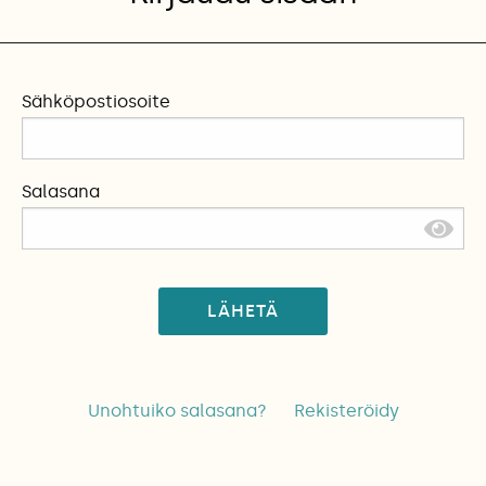
Sähköpostiosoite
Salasana
LÄHETÄ
Unohtuiko salasana?
Rekisteröidy