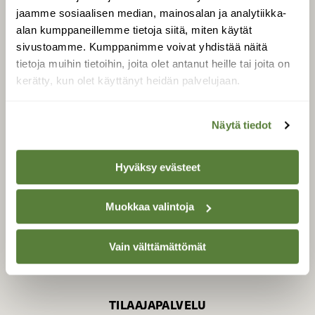
jaamme sosiaalisen median, mainosalan ja analytiikka-
alan kumppaneillemme tietoja siitä, miten käytät
sivustoamme. Kumppanimme voivat yhdistää näitä
SUOMEN LUONNON­
SUOJELU­LIITTO
tietoja muihin tietoihin, joita olet antanut heille tai joita on
kerätty, kun olet käyttänyt heidän palvelujaan.
Suomen Luonto -lehden
Suomen
kustantaja on
luonnonsuojelu­liitto
.
Näytä tiedot
Hyväksy evästeet
Muokkaa valintoja
Vain välttämättömät
TILAAJAPALVELU