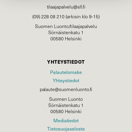
tilaajapalvelu@sll.fi
(09) 228 08 210 (arkisin klo 9-15)
Suomen Luonto/tilaajapalvelu
Sörnäistenkatu 1
00580 Helsinki
YHTEYSTIEDOT
Palautelomake
Yhteystiedot
palaute@suomenluonto.fi
Suomen Luonto
Sörnäistenkatu 1
00580 Helsinki
Mediatiedot
Tietosuojaseloste