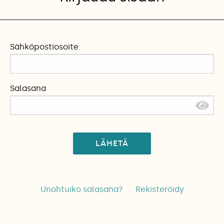
Sähköpostiosoite
Salasana
LÄHETÄ
Unohtuiko salasana?
Rekisteröidy