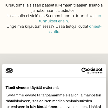
Kirjautumalla sisään pääset lukemaan tilaajien sisältöjä
ja näkemään tilaustietosi.
Jos sinulla ei vielä ole Suomen Luonto -tunnuksia,
luo
tunnukset ensin
.
Ongelmia kirjautumisessa? Lisää tietoja löydät
ohjeet-
sivulta
.
LEHTI
Uusin lehti
Tilaa Suomen Luonto
Tämä sivusto käyttää evästeitä
Tilaa digilukuoikeus
Käytämme evästeitä tarjoamamme sisällön ja mainosten
Äänestä parasta juttua
räätälöimiseen, sosiaalisen median ominaisuuksien
Tilaa uutiskirje
tukemiseen ja kävijämäärämme analysoimiseen. Lisäksi