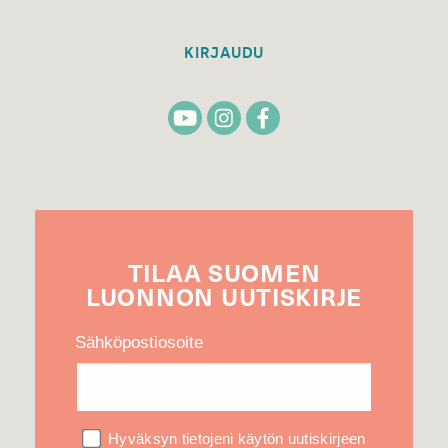
KIRJAUDU
TILAA
SUOMEN
LUONNON
UUTIS­KIRJE
Sähköpostiosoite
Hyväksyn tietojeni käytön uutiskirjeen