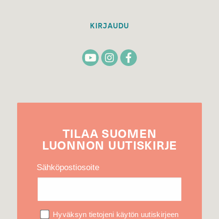
KIRJAUDU
TILAA
SUOMEN
LUONNON
UUTIS­KIRJE
Sähköpostiosoite
Hyväksyn tietojeni käytön uutiskirjeen