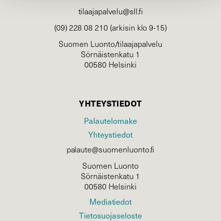
tilaajapalvelu@sll.fi
(09) 228 08 210 (arkisin klo 9-15)
Suomen Luonto/tilaajapalvelu
Sörnäistenkatu 1
00580 Helsinki
YHTEYSTIEDOT
Palautelomake
Yhteystiedot
palaute@suomenluonto.fi
Suomen Luonto
Sörnäistenkatu 1
00580 Helsinki
Mediatiedot
Tietosuojaseloste