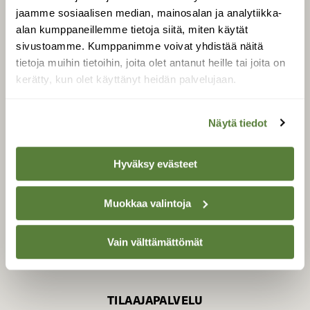
jaamme sosiaalisen median, mainosalan ja analytiikka-
alan kumppaneillemme tietoja siitä, miten käytät
sivustoamme. Kumppanimme voivat yhdistää näitä
SUOMEN LUONNON­
SUOJELU­LIITTO
tietoja muihin tietoihin, joita olet antanut heille tai joita on
kerätty, kun olet käyttänyt heidän palvelujaan.
Suomen Luonto -lehden
Suomen
kustantaja on
luonnonsuojelu­liitto
.
Näytä tiedot
Hyväksy evästeet
Muokkaa valintoja
Vain välttämättömät
TILAAJAPALVELU