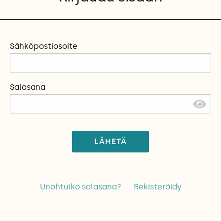
Sähköpostiosoite
Salasana
LÄHETÄ
Unohtuiko salasana?
Rekisteröidy