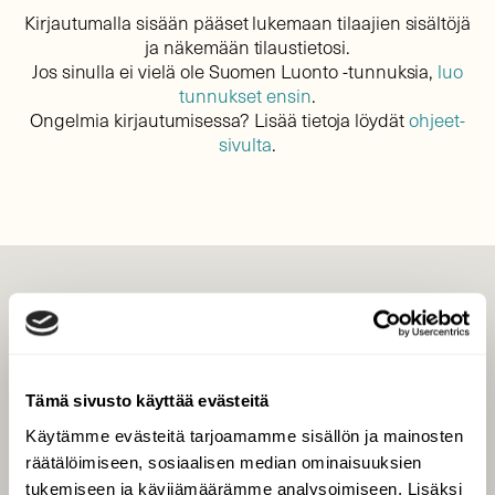
Kirjautumalla sisään pääset lukemaan tilaajien sisältöjä
ja näkemään tilaustietosi.
Jos sinulla ei vielä ole Suomen Luonto -tunnuksia,
luo
tunnukset ensin
.
Ongelmia kirjautumisessa? Lisää tietoja löydät
ohjeet-
sivulta
.
LEHTI
Uusin lehti
Tilaa Suomen Luonto
Tämä sivusto käyttää evästeitä
Tilaa digilukuoikeus
Käytämme evästeitä tarjoamamme sisällön ja mainosten
Äänestä parasta juttua
räätälöimiseen, sosiaalisen median ominaisuuksien
Tilaa uutiskirje
tukemiseen ja kävijämäärämme analysoimiseen. Lisäksi