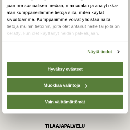
jaamme sosiaalisen median, mainosalan ja analytiikka-
alan kumppaneillemme tietoja siitä, miten käytät
sivustoamme. Kumppanimme voivat yhdistää näitä
SUOMEN LUONNON­
SUOJELU­LIITTO
tietoja muihin tietoihin, joita olet antanut heille tai joita on
kerätty, kun olet käyttänyt heidän palvelujaan.
Suomen Luonto -lehden
Suomen
kustantaja on
luonnonsuojelu­liitto
.
Näytä tiedot
Hyväksy evästeet
Muokkaa valintoja
Vain välttämättömät
TILAAJAPALVELU