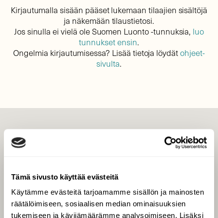
Kirjautumalla sisään pääset lukemaan tilaajien sisältöjä
ja näkemään tilaustietosi.
Jos sinulla ei vielä ole Suomen Luonto -tunnuksia,
luo
tunnukset ensin
.
Ongelmia kirjautumisessa? Lisää tietoja löydät
ohjeet-
sivulta
.
LEHTI
Uusin lehti
Tilaa Suomen Luonto
Tämä sivusto käyttää evästeitä
Tilaa digilukuoikeus
Käytämme evästeitä tarjoamamme sisällön ja mainosten
Äänestä parasta juttua
räätälöimiseen, sosiaalisen median ominaisuuksien
Tilaa uutiskirje
tukemiseen ja kävijämäärämme analysoimiseen. Lisäksi