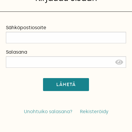
Sähköpostiosoite
Salasana
LÄHETÄ
Unohtuiko salasana?
Rekisteröidy