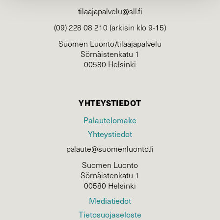
tilaajapalvelu@sll.fi
(09) 228 08 210 (arkisin klo 9-15)
Suomen Luonto/tilaajapalvelu
Sörnäistenkatu 1
00580 Helsinki
YHTEYSTIEDOT
Palautelomake
Yhteystiedot
palaute@suomenluonto.fi
Suomen Luonto
Sörnäistenkatu 1
00580 Helsinki
Mediatiedot
Tietosuojaseloste