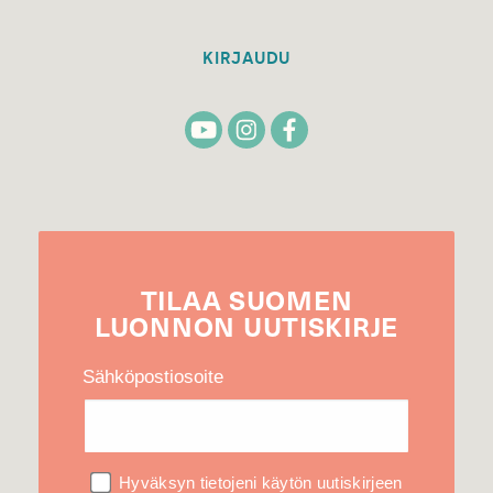
KIRJAUDU
TILAA
SUOMEN
LUONNON
UUTIS­KIRJE
Sähköpostiosoite
Hyväksyn tietojeni käytön uutiskirjeen