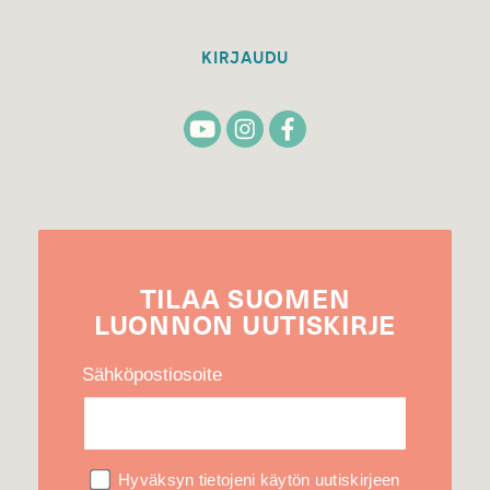
KIRJAUDU
TILAA
SUOMEN
LUONNON
UUTIS­KIRJE
Sähköpostiosoite
Hyväksyn tietojeni käytön uutiskirjeen