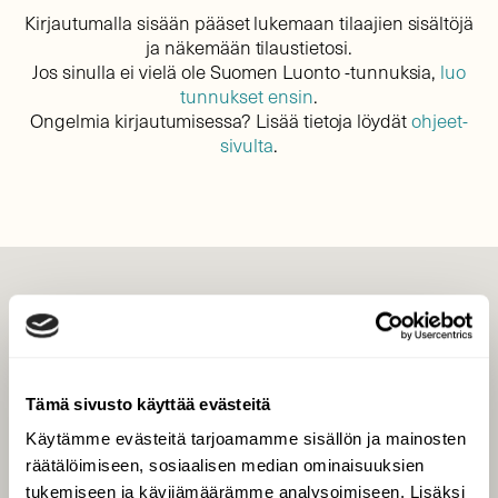
Kirjautumalla sisään pääset lukemaan tilaajien sisältöjä
ja näkemään tilaustietosi.
Jos sinulla ei vielä ole Suomen Luonto -tunnuksia,
luo
tunnukset ensin
.
Ongelmia kirjautumisessa? Lisää tietoja löydät
ohjeet-
sivulta
.
LEHTI
Uusin lehti
Tilaa Suomen Luonto
Tämä sivusto käyttää evästeitä
Tilaa digilukuoikeus
Käytämme evästeitä tarjoamamme sisällön ja mainosten
Äänestä parasta juttua
räätälöimiseen, sosiaalisen median ominaisuuksien
Tilaa uutiskirje
tukemiseen ja kävijämäärämme analysoimiseen. Lisäksi