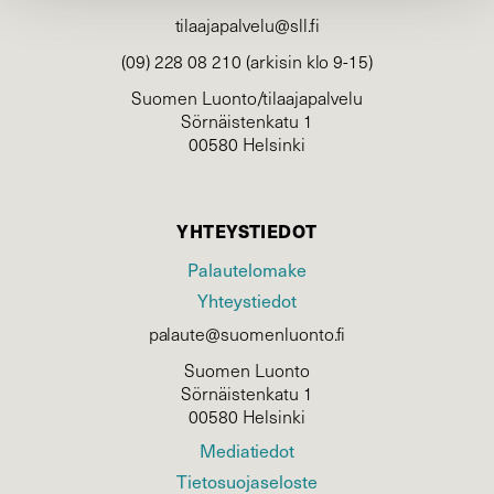
tilaajapalvelu@sll.fi
(09) 228 08 210 (arkisin klo 9-15)
Suomen Luonto/tilaajapalvelu
Sörnäistenkatu 1
00580 Helsinki
YHTEYSTIEDOT
Palautelomake
Yhteystiedot
palaute@suomenluonto.fi
Suomen Luonto
Sörnäistenkatu 1
00580 Helsinki
Mediatiedot
Tietosuojaseloste