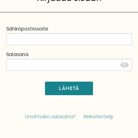
Sähköpostiosoite
Salasana
LÄHETÄ
Unohtuiko salasana?
Rekisteröidy