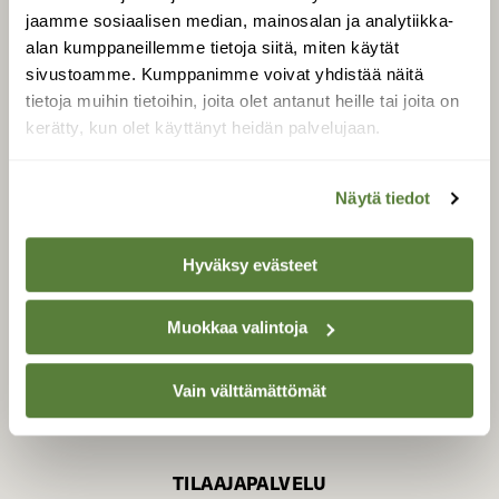
jaamme sosiaalisen median, mainosalan ja analytiikka-
alan kumppaneillemme tietoja siitä, miten käytät
sivustoamme. Kumppanimme voivat yhdistää näitä
SUOMEN LUONNON­
SUOJELU­LIITTO
tietoja muihin tietoihin, joita olet antanut heille tai joita on
kerätty, kun olet käyttänyt heidän palvelujaan.
Suomen Luonto -lehden
Suomen
kustantaja on
luonnonsuojelu­liitto
.
Näytä tiedot
Hyväksy evästeet
Muokkaa valintoja
Vain välttämättömät
TILAAJAPALVELU