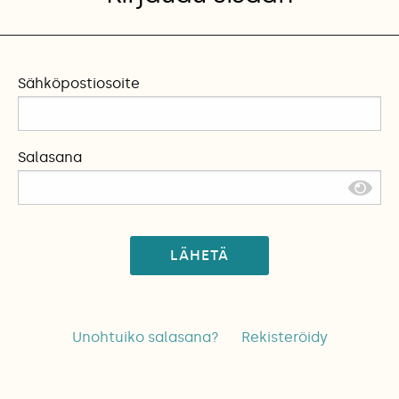
Sähköpostiosoite
Salasana
LÄHETÄ
Unohtuiko salasana?
Rekisteröidy