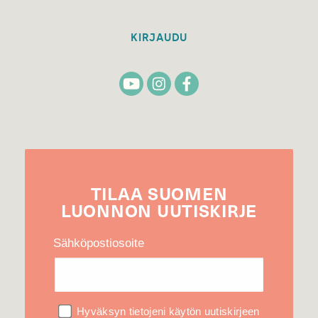
KIRJAUDU
TILAA
SUOMEN
LUONNON
UUTIS­KIRJE
Sähköpostiosoite
Hyväksyn tietojeni käytön uutiskirjeen