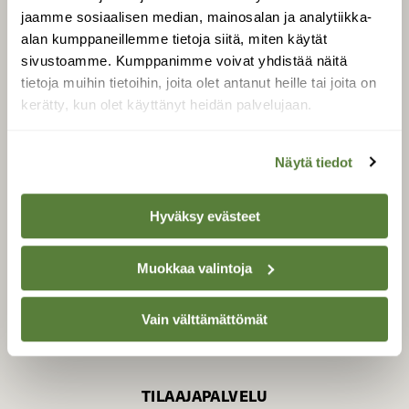
jaamme sosiaalisen median, mainosalan ja analytiikka-
alan kumppaneillemme tietoja siitä, miten käytät
sivustoamme. Kumppanimme voivat yhdistää näitä
SUOMEN LUONNON­
SUOJELU­LIITTO
tietoja muihin tietoihin, joita olet antanut heille tai joita on
kerätty, kun olet käyttänyt heidän palvelujaan.
Suomen Luonto -lehden
Suomen
kustantaja on
luonnonsuojelu­liitto
.
Näytä tiedot
Hyväksy evästeet
Muokkaa valintoja
Vain välttämättömät
TILAAJAPALVELU