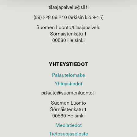
tilaajapalvelu@sll.fi
(09) 228 08 210 (arkisin klo 9-15)
Suomen Luonto/tilaajapalvelu
Sörnäistenkatu 1
00580 Helsinki
YHTEYSTIEDOT
Palautelomake
Yhteystiedot
palaute@suomenluonto.fi
Suomen Luonto
Sörnäistenkatu 1
00580 Helsinki
Mediatiedot
Tietosuojaseloste