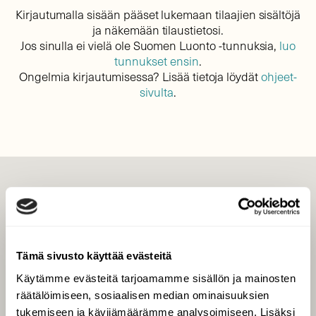
Kirjautumalla sisään pääset lukemaan tilaajien sisältöjä
ja näkemään tilaustietosi.
Jos sinulla ei vielä ole Suomen Luonto -tunnuksia,
luo
tunnukset ensin
.
Ongelmia kirjautumisessa? Lisää tietoja löydät
ohjeet-
sivulta
.
LEHTI
Uusin lehti
Tilaa Suomen Luonto
Tämä sivusto käyttää evästeitä
Tilaa digilukuoikeus
Käytämme evästeitä tarjoamamme sisällön ja mainosten
Äänestä parasta juttua
räätälöimiseen, sosiaalisen median ominaisuuksien
Tilaa uutiskirje
tukemiseen ja kävijämäärämme analysoimiseen. Lisäksi