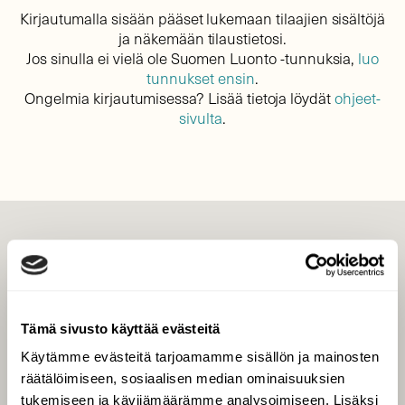
Kirjautumalla sisään pääset lukemaan tilaajien sisältöjä
ja näkemään tilaustietosi.
Jos sinulla ei vielä ole Suomen Luonto -tunnuksia,
luo
tunnukset ensin
.
Ongelmia kirjautumisessa? Lisää tietoja löydät
ohjeet-
sivulta
.
LEHTI
Uusin lehti
Tilaa Suomen Luonto
Tämä sivusto käyttää evästeitä
Tilaa digilukuoikeus
Käytämme evästeitä tarjoamamme sisällön ja mainosten
Äänestä parasta juttua
räätälöimiseen, sosiaalisen median ominaisuuksien
Tilaa uutiskirje
tukemiseen ja kävijämäärämme analysoimiseen. Lisäksi