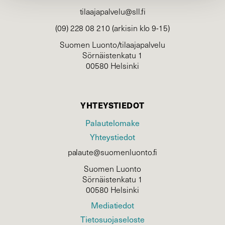
tilaajapalvelu@sll.fi
(09) 228 08 210 (arkisin klo 9-15)
Suomen Luonto/tilaajapalvelu
Sörnäistenkatu 1
00580 Helsinki
YHTEYSTIEDOT
Palautelomake
Yhteystiedot
palaute@suomenluonto.fi
Suomen Luonto
Sörnäistenkatu 1
00580 Helsinki
Mediatiedot
Tietosuojaseloste