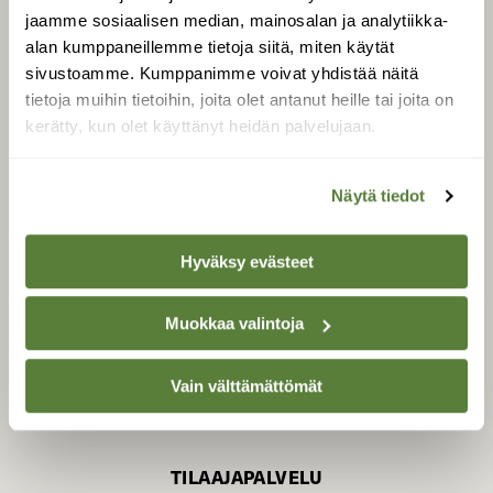
jaamme sosiaalisen median, mainosalan ja analytiikka-
alan kumppaneillemme tietoja siitä, miten käytät
sivustoamme. Kumppanimme voivat yhdistää näitä
SUOMEN LUONNON­
SUOJELU­LIITTO
tietoja muihin tietoihin, joita olet antanut heille tai joita on
kerätty, kun olet käyttänyt heidän palvelujaan.
Suomen Luonto -lehden
Suomen
kustantaja on
luonnonsuojelu­liitto
.
Näytä tiedot
Hyväksy evästeet
Muokkaa valintoja
Vain välttämättömät
TILAAJAPALVELU