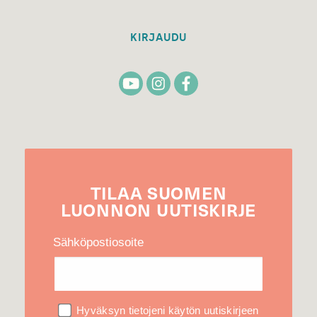
KIRJAUDU
TILAA
SUOMEN
LUONNON
UUTIS­KIRJE
Sähköpostiosoite
Hyväksyn tietojeni käytön uutiskirjeen