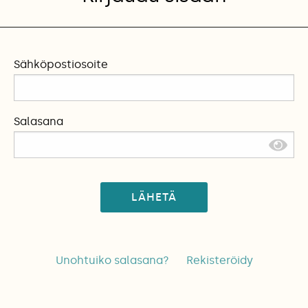
Sähköpostiosoite
Salasana
LÄHETÄ
Unohtuiko salasana?
Rekisteröidy