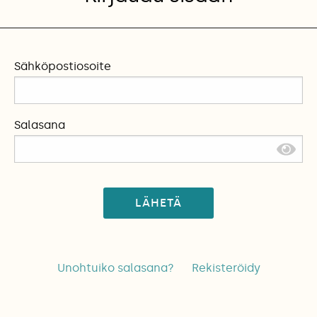
Sähköpostiosoite
Salasana
LÄHETÄ
Unohtuiko salasana?
Rekisteröidy