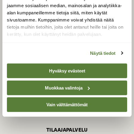
jaamme sosiaalisen median, mainosalan ja analytiikka-
alan kumppaneillemme tietoja siitä, miten käytät
sivustoamme. Kumppanimme voivat yhdistää näitä
SUOMEN LUONNON­
SUOJELU­LIITTO
tietoja muihin tietoihin, joita olet antanut heille tai joita on
kerätty, kun olet käyttänyt heidän palvelujaan.
Suomen Luonto -lehden
Suomen
kustantaja on
luonnonsuojelu­liitto
.
Näytä tiedot
Hyväksy evästeet
Muokkaa valintoja
Vain välttämättömät
TILAAJAPALVELU