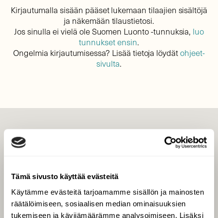
Kirjautumalla sisään pääset lukemaan tilaajien sisältöjä
ja näkemään tilaustietosi.
Jos sinulla ei vielä ole Suomen Luonto -tunnuksia,
luo
tunnukset ensin
.
Ongelmia kirjautumisessa? Lisää tietoja löydät
ohjeet-
sivulta
.
LEHTI
Uusin lehti
Tilaa Suomen Luonto
Tämä sivusto käyttää evästeitä
Tilaa digilukuoikeus
Käytämme evästeitä tarjoamamme sisällön ja mainosten
Äänestä parasta juttua
räätälöimiseen, sosiaalisen median ominaisuuksien
Tilaa uutiskirje
tukemiseen ja kävijämäärämme analysoimiseen. Lisäksi