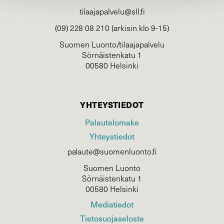
tilaajapalvelu@sll.fi
(09) 228 08 210 (arkisin klo 9-15)
Suomen Luonto/tilaajapalvelu
Sörnäistenkatu 1
00580 Helsinki
YHTEYSTIEDOT
Palautelomake
Yhteystiedot
palaute@suomenluonto.fi
Suomen Luonto
Sörnäistenkatu 1
00580 Helsinki
Mediatiedot
Tietosuojaseloste