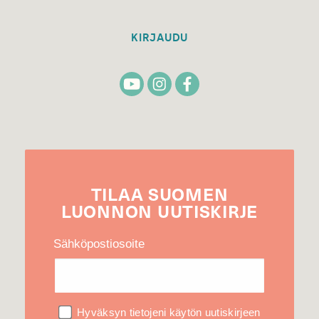
KIRJAUDU
TILAA
SUOMEN
LUONNON
UUTIS­KIRJE
Sähköpostiosoite
Hyväksyn tietojeni käytön uutiskirjeen