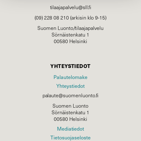
tilaajapalvelu@sll.fi
(09) 228 08 210 (arkisin klo 9-15)
Suomen Luonto/tilaajapalvelu
Sörnäistenkatu 1
00580 Helsinki
YHTEYSTIEDOT
Palautelomake
Yhteystiedot
palaute@suomenluonto.fi
Suomen Luonto
Sörnäistenkatu 1
00580 Helsinki
Mediatiedot
Tietosuojaseloste