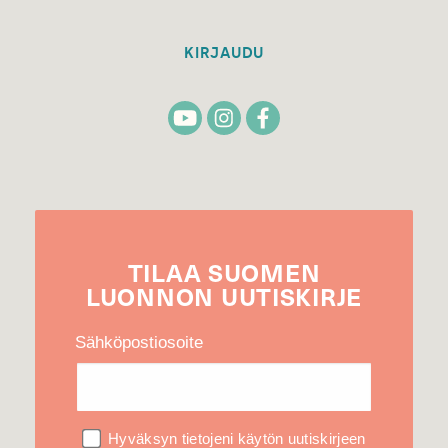
KIRJAUDU
TILAA
SUOMEN
LUONNON
UUTIS­KIRJE
Sähköpostiosoite
Hyväksyn tietojeni käytön uutiskirjeen