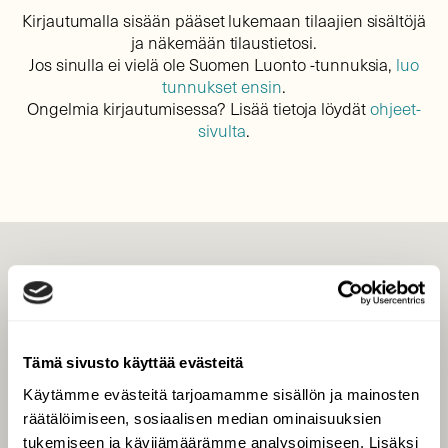
Kirjautumalla sisään pääset lukemaan tilaajien sisältöjä
ja näkemään tilaustietosi.
Jos sinulla ei vielä ole Suomen Luonto -tunnuksia,
luo
tunnukset ensin
.
Ongelmia kirjautumisessa? Lisää tietoja löydät
ohjeet-
sivulta
.
LEHTI
Uusin lehti
Tilaa Suomen Luonto
Tämä sivusto käyttää evästeitä
Tilaa digilukuoikeus
Käytämme evästeitä tarjoamamme sisällön ja mainosten
Äänestä parasta juttua
räätälöimiseen, sosiaalisen median ominaisuuksien
Tilaa uutiskirje
tukemiseen ja kävijämäärämme analysoimiseen. Lisäksi