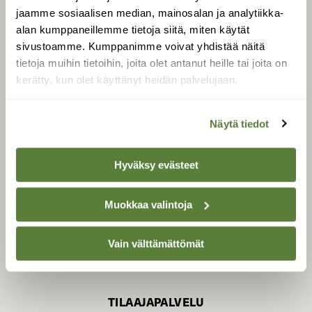
jaamme sosiaalisen median, mainosalan ja analytiikka-
alan kumppaneillemme tietoja siitä, miten käytät
sivustoamme. Kumppanimme voivat yhdistää näitä
SUOMEN LUONNON­
SUOJELU­LIITTO
tietoja muihin tietoihin, joita olet antanut heille tai joita on
kerätty, kun olet käyttänyt heidän palvelujaan.
Suomen Luonto -lehden
Suomen
kustantaja on
luonnonsuojelu­liitto
.
Näytä tiedot
Hyväksy evästeet
Muokkaa valintoja
Vain välttämättömät
TILAAJAPALVELU