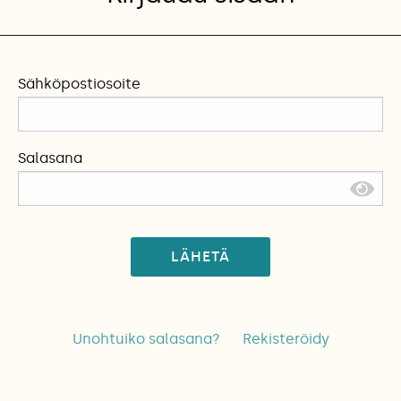
Sähköpostiosoite
Salasana
LÄHETÄ
Unohtuiko salasana?
Rekisteröidy